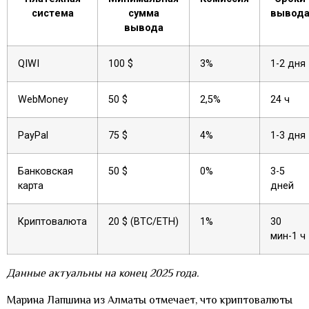
система
сумма
вывод
вывода
QIWI
100 $
3%
1-2 дня
WebMoney
50 $
2,5%
24 ч
PayPal
75 $
4%
1-3 дня
Банковская
50 $
0%
3-5
карта
дней
Криптовалюта
20 $ (BTC/ETH)
1%
30
мин-1 ч
Данные актуальны на конец 2025 года.
Марина Лапшина из Алматы отмечает, что криптовалюты