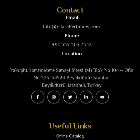
Contact
Email
Info@VilaraPerfumes.com
Phone
+90 537 305 73 12
Location
Yakuplu, Haramidere Sanayi Sitesi (M) Blok No:104 – Ofis
No:325, 34524 Beylikdüzü/Istanbul
Beyli̇kdüzü, Istanbul, Turkey
Useful Links
Online Catalog