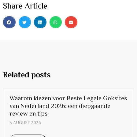
Share Article
Related posts
Waarom kiezen voor Beste Legale Goksites
van Nederland 2026: een diepgaande
review en tips
5 AUGUST 2026