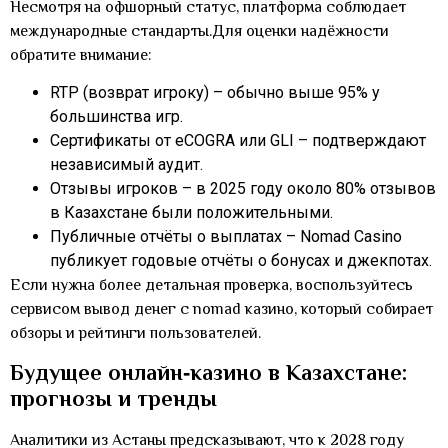
Несмотря на офшорный статус, платформа соблюдает
международные стандарты.Для оценки надёжности
обратите внимание:
RTP (возврат игроку) – обычно выше 95% у
большинства игр.
Сертификаты от eCOGRA или GLI – подтверждают
независимый аудит.
Отзывы игроков – в 2025 году около 80% отзывов
в Казахстане были положительными.
Публичные отчёты о выплатах – Nomad Casino
публикует годовые отчёты о бонусах и джекпотах.
Если нужна более детальная проверка, воспользуйтесь
сервисом вывод денег с nomad казино, который собирает
обзоры и рейтинги пользователей.
Будущее онлайн‑казино в Казахстане:
прогнозы и тренды
Аналитики из Астаны предсказывают, что к 2028 году