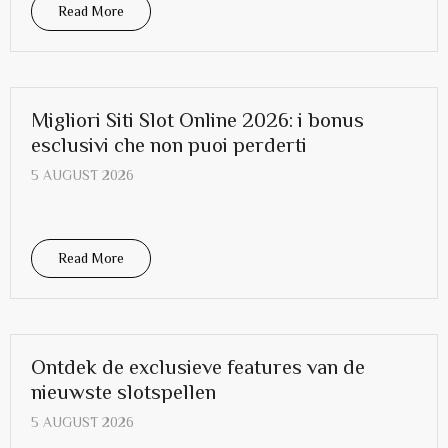
Read More
Migliori Siti Slot Online 2026: i bonus
esclusivi che non puoi perderti
5 AUGUST 2026
Read More
Ontdek de exclusieve features van de
nieuwste slotspellen
5 AUGUST 2026