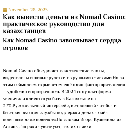
November 28, 2025
Как вывести деньги из Nomad Casino:
практическое руководство для
казахстанцев
Как Nomad Casino завоевывает сердца
игроков
Nomad Casino объединяет классические слоты,
видеослоты и живые рулетки с крупными ставками.Но за
этим геймплеем скрывается ещё один фактор притяжения
– удобство и прозрачность.В 2024 году платформа
увеличила клиентскую базу в Казахстане на
37%.Русскоязычный интерфейс, встроенный чат‑бот и
быстрая реакция службы поддержки делают сайт
понятным даже новичкам.По словам Игоря Кузнецова из
Астаны, “игроки чувствуют, что их ставки