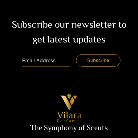
Subscribe our newsletter to
get latest updates
The Symphony of Scents