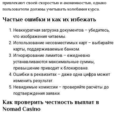
привлекают своей скоростью и анонимностью, однако
пользователи должны учитывать колебания курса.
Частые ошибки и как их избежать
Неаккуратная загрузка документов – убедитесь,
что изображения читаемы.
Использование несовместимых карт – выбирайте
карты, поддерживаемые банком.
Игнорирование лимитов – ежедневно
устанавливаются максимальные суммы,
превышение приводит к блокировке.
Ошибки в реквизитах – даже одна цифра может
изменить результат.
Невидимые комиссии – проверяйте расчёты до
подтверждения заявки.
Как проверить честность выплат в
Nomad Casino