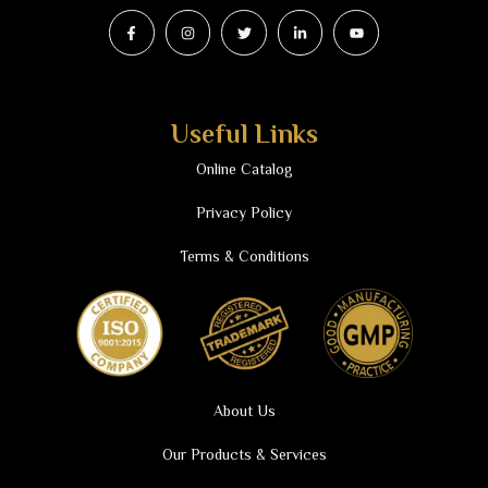
Useful Links
Online Catalog
Privacy Policy
Terms & Conditions
About Us
Our Products & Services