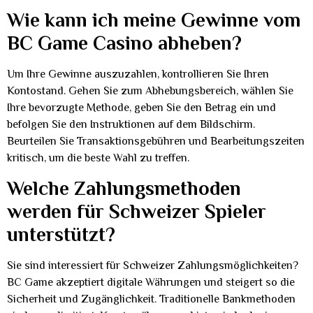
Wie kann ich meine Gewinne vom
BC Game Casino abheben?
Um Ihre Gewinne auszuzahlen, kontrollieren Sie Ihren
Kontostand. Gehen Sie zum Abhebungsbereich, wählen Sie
Ihre bevorzugte Methode, geben Sie den Betrag ein und
befolgen Sie den Instruktionen auf dem Bildschirm.
Beurteilen Sie Transaktionsgebühren und Bearbeitungszeiten
kritisch, um die beste Wahl zu treffen.
Welche Zahlungsmethoden
werden für Schweizer Spieler
unterstützt?
Sie sind interessiert für Schweizer Zahlungsmöglichkeiten?
BC Game akzeptiert digitale Währungen und steigert so die
Sicherheit und Zugänglichkeit. Traditionelle Bankmethoden