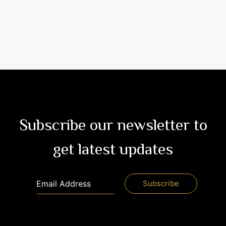
Subscribe our newsletter to
get latest updates