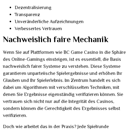
Dezentralisierung
Transparenz
Unveränderliche Aufzeichnungen
Verbessertes Vertrauen
Nachweislich faire Mechanik
Wenn Sie auf Plattformen wie BC Game Casino in die Sphäre
des Online-Gamings einsteigen, ist es essentiell, die Basis
nachweislich fairer Systeme zu verstehen. Diese Systeme
garantieren unparteiische Spielergebnisse und erhöhen Ihr
Glauben und Ihr Spielerlebnis. Im Zentrum handelt es sich
dabei um Algorithmen mit verschlüsselten Techniken, mit
denen Sie Ergebnisse eigenständig verifizieren können. Sie
vertrauen sich nicht nur auf die Integrität des Casinos,
sondern können die Gerechtigkeit des Ergebnisses selbst
verifizieren.
Doch wie arbeitet das in der Praxis? Jede Spielrunde