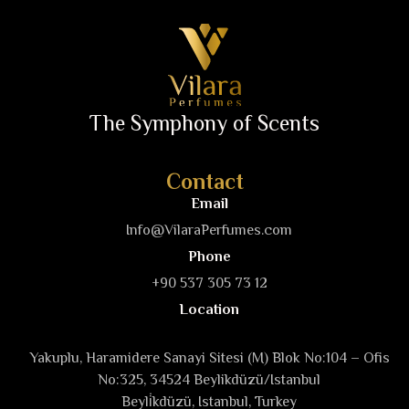
The Symphony of Scents
Contact
Email
Info@VilaraPerfumes.com
Phone
+90 537 305 73 12
Location
Yakuplu, Haramidere Sanayi Sitesi (M) Blok No:104 – Ofis
No:325, 34524 Beylikdüzü/Istanbul
Beyli̇kdüzü, Istanbul, Turkey