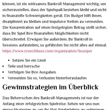
können, ist ein wirksames Bankroll-Management wichtig, um
sicherzustellen, dass der Spielspaß bestehen bleibt und nicht
in finanzielle Schwierigkeiten gerät. Ein Budget hilft Ihnen,
diszipliniert zu bleiben und impulsive Wetten zu vermeiden.
Die Konzentration auf einen festgelegten Betrag stellt sicher,
dass Ihr Spiel Ihre finanziellen Möglichkeiten nicht
überschreitet. Erwägen Sie außerdem, Ihr Bankroll in
Sessions aufzuteilen; so gefährden Sie nicht alles auf einmal.
https://www.crunchbase.com/organization/boonper
Setzen Sie ein Limit
Teile und herrsche
Verfolgen Sie Ihre Ausgaben
Vermeiden Sie es, Verlusten hinterherzulaufen
Gewinnstrategien im Überblick
Das Beherrschen des Bankroll-Managements ist nur der
Anfang einer erfolgreichen Spielreise. Sehen wir uns nun
einige Strategien an, um Ihr Slot-Spielerlebnis zu optimieren.