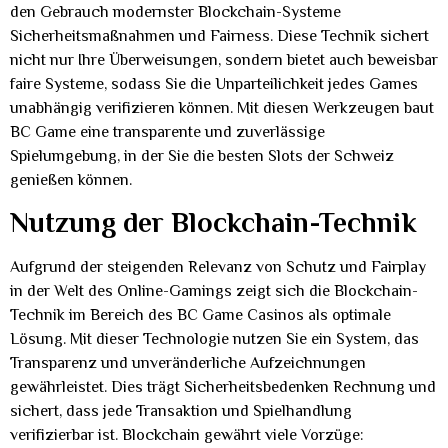
den Gebrauch modernster Blockchain-Systeme
Sicherheitsmaßnahmen und Fairness. Diese Technik sichert
nicht nur Ihre Überweisungen, sondern bietet auch beweisbar
faire Systeme, sodass Sie die Unparteilichkeit jedes Games
unabhängig verifizieren können. Mit diesen Werkzeugen baut
BC Game eine transparente und zuverlässige
Spielumgebung, in der Sie die besten Slots der Schweiz
genießen können.
Nutzung der Blockchain-Technik
Aufgrund der steigenden Relevanz von Schutz und Fairplay
in der Welt des Online-Gamings zeigt sich die Blockchain-
Technik im Bereich des BC Game Casinos als optimale
Lösung. Mit dieser Technologie nutzen Sie ein System, das
Transparenz und unveränderliche Aufzeichnungen
gewährleistet. Dies trägt Sicherheitsbedenken Rechnung und
sichert, dass jede Transaktion und Spielhandlung
verifizierbar ist. Blockchain gewährt viele Vorzüge: