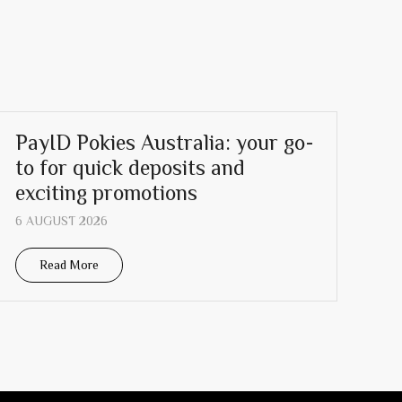
PayID Pokies Australia: your go-
to for quick deposits and
exciting promotions
6 AUGUST 2026
Read More