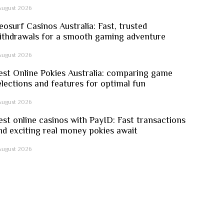
August 2026
eosurf Casinos Australia: Fast, trusted
ithdrawals for a smooth gaming adventure
August 2026
est Online Pokies Australia: comparing game
elections and features for optimal fun
August 2026
est online casinos with PayID: Fast transactions
nd exciting real money pokies await
August 2026