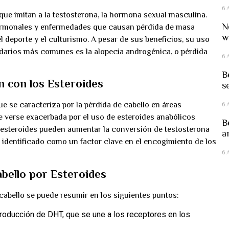
6 
que imitan a la testosterona, la hormona sexual masculina.
N
hormonales y enfermedades que causan pérdida de masa
w
deporte y el culturismo. A pesar de sus beneficios, su uso
ndarios más comunes es la alopecia androgénica, o pérdida
6 
B
n con los Esteroides
s
e se caracteriza por la pérdida de cabello en áreas
6 
e verse exacerbada por el uso de esteroides anabólicos
B
s esteroides pueden aumentar la conversión de testosterona
a
identificado como un factor clave en el encogimiento de los
6 
bello por Esteroides
 cabello se puede resumir en los siguientes puntos:
roducción de DHT, que se une a los receptores en los