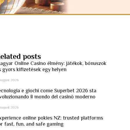
elated posts
agyar Online Casino élmény: játékok, bónuszok
s gyors kifizetések egy helyen
August 2026
ecnologia e giochi come Superbet 2026 sta
ivoluzionando il mondo del casinò moderno
August 2026
xperience online pokies NZ: trusted platforms
or fast, fun, and safe gaming