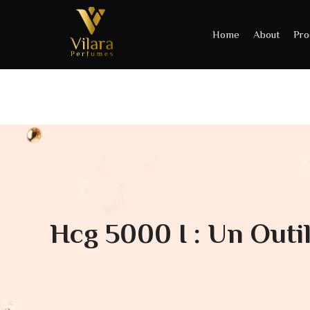
Home
About
Pro
Hcg 5000 I : Un Outi