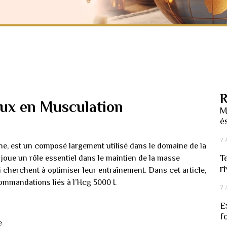
R
eux en Musculation
M
é
7 
e, est un composé largement utilisé dans le domaine de la
T
joue un rôle essentiel dans le maintien de la masse
r
i cherchent à optimiser leur entraînement. Dans cet article,
commandations liés à l’Hcg 5000 I.
7 
E
f
e