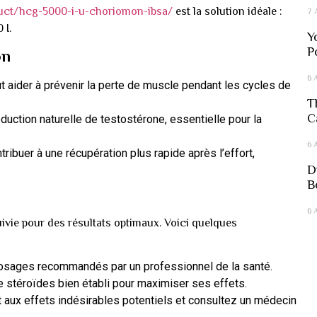
duct/hcg-5000-i-u-choriomon-ibsa/
est la solution idéale :
7 
 I.
Y
P
on
6 
 aider à prévenir la perte de muscle pendant les cycles de
T
C
oduction naturelle de testostérone, essentielle pour la
6 
ribuer à une récupération plus rapide après l’effort,
D
B
6 
uivie pour des résultats optimaux. Voici quelques
osages recommandés par un professionnel de la santé.
e stéroïdes bien établi pour maximiser ses effets.
 aux effets indésirables potentiels et consultez un médecin