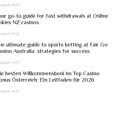
August 2026
our go-to guide for fast withdrawals at Online
okies NZ casinos
August 2026
he ultimate guide to sports betting at Fair Go
asino Australia: strategies for success
August 2026
ie besten Willkommensboni im Top Casino
onus Österreich: Ein Leitfaden für 2026
August 2026