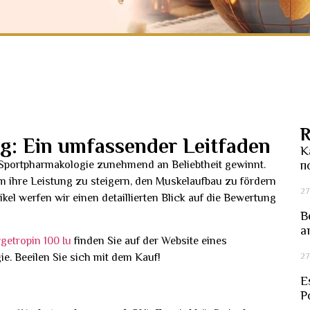
R
g: Ein umfassender Leitfaden
К
r Sportpharmakologie zunehmend an Beliebtheit gewinnt.
п
m ihre Leistung zu steigern, den Muskelaufbau zu fördern
27
kel werfen wir einen detaillierten Blick auf die Bewertung
B
a
getropin 100 Iu
finden Sie auf der Website eines
27
. Beeilen Sie sich mit dem Kauf!
E
P