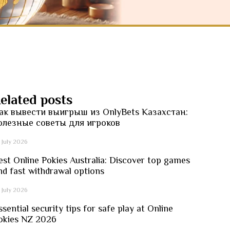
elated posts
ак вывести выигрыш из OnlyBets Казахстан:
олезные советы для игроков
 July 2026
est Online Pokies Australia: Discover top games
nd fast withdrawal options
 July 2026
ssential security tips for safe play at Online
okies NZ 2026