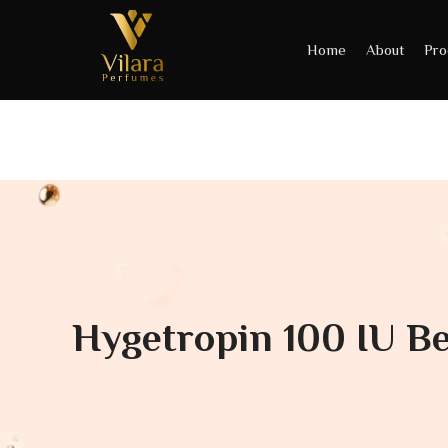
Home
About
Pro
Hygetropin 100 IU B