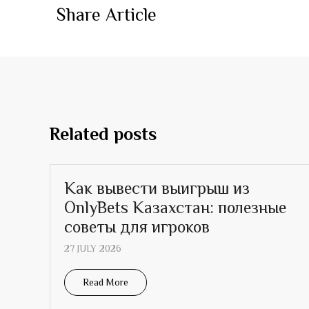
Share Article
Related posts
Как вывести выигрыш из
OnlyBets Казахстан: полезные
советы для игроков
27 JULY 2026
Read More