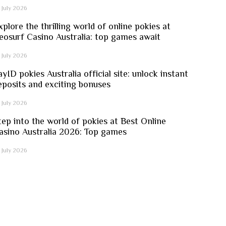
 July 2026
xplore the thrilling world of online pokies at
eosurf Casino Australia: top games await
 July 2026
ayID pokies Australia official site: unlock instant
eposits and exciting bonuses
 July 2026
tep into the world of pokies at Best Online
asino Australia 2026: Top games
 July 2026