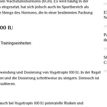
chen Wachstumshormons (hGH). Es wird häufig in der
27
ngesetzt, hat sich jedoch auch im Sportbereich als
E
die Menge des Hormons, die in einer bestimmten Packung
N
27
100 IU
P
d
Trainingseinheiten
27
S
C
27
nwendung und Dosierung von Hygetropin 100 IU. In der Regel
en und die Dosierung schrittweise zu steigern. Dennoch ist
ultieren.
uch bei Hygetropin 100 IU potenzielle Risiken und