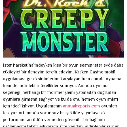
İster hareket halindeyken kısa bir oyun seansı ister evde daha
etkileyici bir deneyim tercih edeyim, Kraken Casino mobil
uygulaması gereksinimlerimi karşılayan hem anında oynama
hem de indirilebilir özellikler sunuyor. Anında oynama
seçeneği, herhangi bir indirme işlemi yapmadan doğrudan
oyunlara girmemi sağlıyor ve bu da onu hemen oyun anları
için ideal kılıyor. Uygulamanın
annualreports.com
oyunları
tarayıcı ortamında sorunsuz bir şekilde yayınlayarak
performanstan ödün vermeden güvenilir bir bağlantı
sağlamasını takdir ediyorum. Öte yandan, indirilebilir sürüm