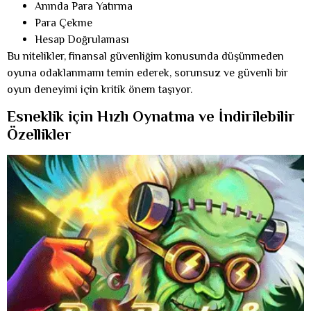
Anında Para Yatırma
Para Çekme
Hesap Doğrulaması
Bu nitelikler, finansal güvenliğim konusunda düşünmeden
oyuna odaklanmamı temin ederek, sorunsuz ve güvenli bir
oyun deneyimi için kritik önem taşıyor.
Esneklik için Hızlı Oynatma ve İndirilebilir
Özellikler