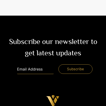
Subscribe our newsletter to
get latest updates