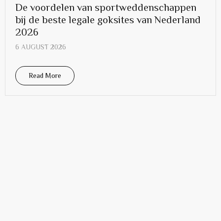
De voordelen van sportweddenschappen
bij de beste legale goksites van Nederland
2026
6 AUGUST 2026
Read More