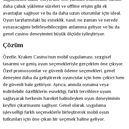
daha çabuk yükleme süreleri ve offline erişim gibi ek
avantajlar sağlıyor ve bu da daha uzun oturumlar için ideal.
Oyun tarzlarındaki bu esneklik, nasıl, ne zaman ve nerede
oynayacağımı belirleyebileceğim anlamına geliyor ve bu da
genel casino deneyimimi büyük ölçüde iyileştiriyor.
Çözüm
Özetle, Kraken Casino’nun mobil uygulaması, sezgisel
tasarımı ve geniş oyun seçenekleriyle gerçekten öne çıkıyor.
Özel promosyonlar ve güvenli ödeme seçenekleri, genel
deneyimi daha da geliştirerek oyuncular için hem çekici hem
de güvenli hale getiriyor. Ayrıca, anında oynama veya
indirilebilir özelliklerin esnekliği, farklı tercihlere uyum
sağlayarak herkesin hareket halindeyken oyun deneyiminin
keyfini çıkarmasını sağlıyor. Genel olarak, uygulama
işlevselliği farklı seçeneklerle birleştirerek mobil oyun
tutkunları için öne çıkan bir seçenek haline geliyor.