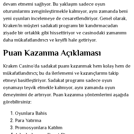
devam etmemi sağlıyor. Bu yaklaşım sadece oyun
oturumlarımı zenginleştirmekle kalmıyor, aynı zamanda beni
yeni oyunları incelemeye de cesaretlendiriyor. Genel olarak,
Kraken’in müşteri sadakati programı bir kandırmacadan
ziyade bir ortaklık gibi hissettiriyor ve casinodaki zamanımı
daha mükafatlandırıcı ve keyifli hale getiriyor.
Puan Kazanma Açıklaması
Kraken Casino’da sadakat puanı kazanmak hem kolay hem de
mükafatlandırıcı; bu da ilerlememi ve kazançlarımı takip
etmeyi basitleştiriyor. Sadakat programı sadece oyun
oynamayı teşvik etmekle kalmıyor, aynı zamanda oyun
deneyimimi de artırıyor. Puan kazanma yöntemlerimi aşağıda
görebilirsiniz:
Oyunlara Bahis
Para Yatırma
Promosyonlara Katılım