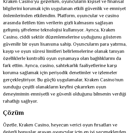
Kraken Casino’yu gezerken, oyuncuların kişisel ve finansal
bilgilerini korumak için uygulanan etkili güvenlik ve emniyet
önlemlerinden etkilendim. Platform, oyuncular ve casino
arasında iletilen tüm verilerin gizli kalmasını sağlayan
gelişmiş şifreleme teknolojisi kullanıyor. Ayrıca, Kraken
Casino, ciddi sektör düzenlemelerine uyduğunu gösteren
güvenilir bir oyun lisansına sahip. Oyuncuların para yatırma,
kayıp ve oyun süresi limitleri belirlemelerine olanak tanıyan
özelliklerle kontrollü oyun oynamaya olan bağlılıklarını da
fark ettim. Ayrıca, casino, sahtekarlık faaliyetlerine karşı
koruma sağlamak için periyodik denetimler ve izlemeler
gerçekleştiriyor. Bu güçlü uygulamalar, Kraken Casino’nun
sunduğu çeşitli olanakların keyfini çıkarırken oyun
deneyimimin emniyetli ve güvenli olduğunu bilmenin verdiği
rahatlığı sağlıyor.
Çözüm
Özetle, Kraken Casino, heyecan verici oyun fırsatları ve
değerli bonuslar arayan oyuncular için en iyi seçeneklerden