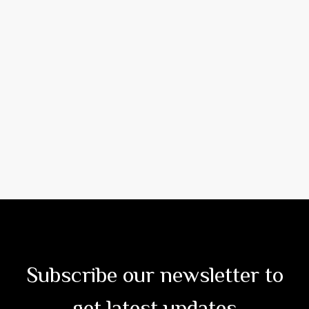
Subscribe our newsletter to
get latest updates