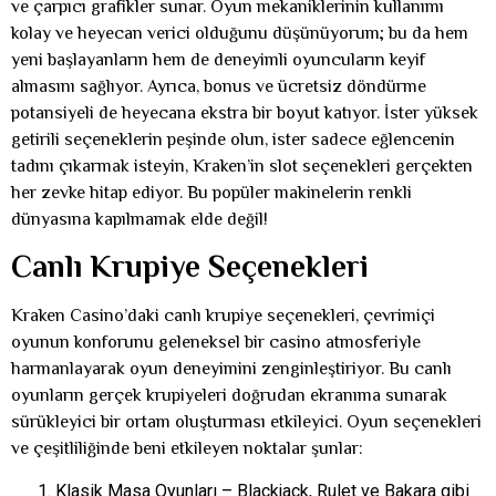
ve çarpıcı grafikler sunar. Oyun mekaniklerinin kullanımı
kolay ve heyecan verici olduğunu düşünüyorum; bu da hem
yeni başlayanların hem de deneyimli oyuncuların keyif
almasını sağlıyor. Ayrıca, bonus ve ücretsiz döndürme
potansiyeli de heyecana ekstra bir boyut katıyor. İster yüksek
getirili seçeneklerin peşinde olun, ister sadece eğlencenin
tadını çıkarmak isteyin, Kraken’in slot seçenekleri gerçekten
her zevke hitap ediyor. Bu popüler makinelerin renkli
dünyasına kapılmamak elde değil!
Canlı Krupiye Seçenekleri
Kraken Casino’daki canlı krupiye seçenekleri, çevrimiçi
oyunun konforunu geleneksel bir casino atmosferiyle
harmanlayarak oyun deneyimini zenginleştiriyor. Bu canlı
oyunların gerçek krupiyeleri doğrudan ekranıma sunarak
sürükleyici bir ortam oluşturması etkileyici. Oyun seçenekleri
ve çeşitliliğinde beni etkileyen noktalar şunlar:
Klasik Masa Oyunları – Blackjack, Rulet ve Bakara gibi