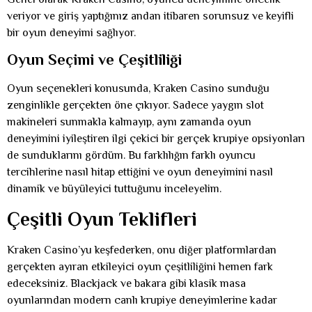
veriyor ve giriş yaptığınız andan itibaren sorunsuz ve keyifli
bir oyun deneyimi sağlıyor.
Oyun Seçimi ve Çeşitliliği
Oyun seçenekleri konusunda, Kraken Casino sunduğu
zenginlikle gerçekten öne çıkıyor. Sadece yaygın slot
makineleri sunmakla kalmayıp, aynı zamanda oyun
deneyimini iyileştiren ilgi çekici bir gerçek krupiye opsiyonları
de sunduklarını gördüm. Bu farklılığın farklı oyuncu
tercihlerine nasıl hitap ettiğini ve oyun deneyimini nasıl
dinamik ve büyüleyici tuttuğunu inceleyelim.
Çeşitli Oyun Teklifleri
Kraken Casino’yu keşfederken, onu diğer platformlardan
gerçekten ayıran etkileyici oyun çeşitliliğini hemen fark
edeceksiniz. Blackjack ve bakara gibi klasik masa
oyunlarından modern canlı krupiye deneyimlerine kadar