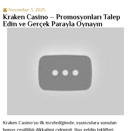
November 3, 2025
Kraken Casino – Promosyonları Talep
Edin ve Gerçek Parayla Oynayın
Kraken Casino’yu ilk incelediğimde, oyunculara sunulan
bonus çeşitliliği dikkatimi çekmişti. Hoş geldin teklifleri