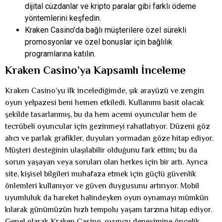
dijital cüzdanlar ve kripto paralar gibi farklı ödeme
yöntemlerini keşfedin.
Kraken Casino’da bağlı müşterilere özel sürekli
promosyonlar ve özel bonuslar için bağlılık
programlarına katılın.
Kraken Casino’ya Kapsamlı İnceleme
Kraken Casino’yu ilk incelediğimde, şık arayüzü ve zengin
oyun yelpazesi beni hemen etkiledi. Kullanımı basit olacak
şekilde tasarlanmış, bu da hem acemi oyuncular hem de
tecrübeli oyuncular için gezinmeyi rahatlatıyor. Düzeni göz
alıcı ve parlak grafikler, duyuları yormadan göze hitap ediyor.
Müşteri desteğinin ulaşılabilir olduğunu fark ettim; bu da
sorun yaşayan veya soruları olan herkes için bir artı. Ayrıca
site, kişisel bilgileri muhafaza etmek için güçlü güvenlik
önlemleri kullanıyor ve güven duygusunu artırıyor. Mobil
uyumluluk da hareket halindeyken oyun oynamayı mümkün
kılarak günümüzün hızlı tempolu yaşam tarzına hitap ediyor.
Genel olarak Kraken Casino, oyuncu deneyimine öncelik