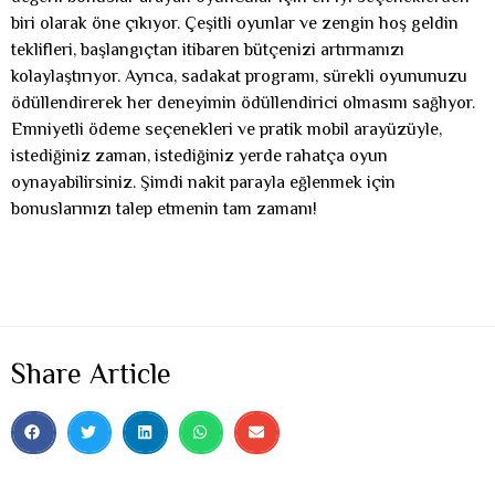
biri olarak öne çıkıyor. Çeşitli oyunlar ve zengin hoş geldin
teklifleri, başlangıçtan itibaren bütçenizi artırmanızı
kolaylaştırıyor. Ayrıca, sadakat programı, sürekli oyununuzu
ödüllendirerek her deneyimin ödüllendirici olmasını sağlıyor.
Emniyetli ödeme seçenekleri ve pratik mobil arayüzüyle,
istediğiniz zaman, istediğiniz yerde rahatça oyun
oynayabilirsiniz. Şimdi nakit parayla eğlenmek için
bonuslarınızı talep etmenin tam zamanı!
Share Article