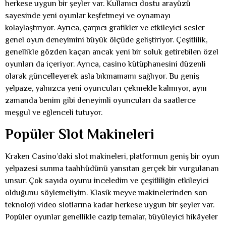
herkese uygun bir şeyler var. Kullanıcı dostu arayüzü
sayesinde yeni oyunlar keşfetmeyi ve oynamayı
kolaylaştırıyor. Ayrıca, çarpıcı grafikler ve etkileyici sesler
genel oyun deneyimini büyük ölçüde geliştiriyor. Çeşitlilik,
genellikle gözden kaçan ancak yeni bir soluk getirebilen özel
oyunları da içeriyor. Ayrıca, casino kütüphanesini düzenli
olarak güncelleyerek asla bıkmamamı sağlıyor. Bu geniş
yelpaze, yalnızca yeni oyuncuları çekmekle kalmıyor, aynı
zamanda benim gibi deneyimli oyuncuları da saatlerce
meşgul ve eğlenceli tutuyor.
Popüler Slot Makineleri
Kraken Casino’daki slot makineleri, platformun geniş bir oyun
yelpazesi sunma taahhüdünü yansıtan gerçek bir vurgulanan
unsur. Çok sayıda oyunu inceledim ve çeşitliliğin etkileyici
olduğunu söylemeliyim. Klasik meyve makinelerinden son
teknoloji video slotlarına kadar herkese uygun bir şeyler var.
Popüler oyunlar genellikle cazip temalar, büyüleyici hikâyeler