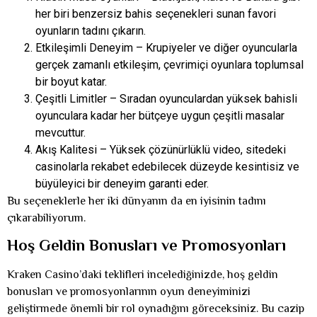
her biri benzersiz bahis seçenekleri sunan favori
oyunların tadını çıkarın.
Etkileşimli Deneyim – Krupiyeler ve diğer oyuncularla
gerçek zamanlı etkileşim, çevrimiçi oyunlara toplumsal
bir boyut katar.
Çeşitli Limitler – Sıradan oyunculardan yüksek bahisli
oyunculara kadar her bütçeye uygun çeşitli masalar
mevcuttur.
Akış Kalitesi – Yüksek çözünürlüklü video, sitedeki
casinolarla rekabet edebilecek düzeyde kesintisiz ve
büyüleyici bir deneyim garanti eder.
Bu seçeneklerle her iki dünyanın da en iyisinin tadını
çıkarabiliyorum.
Hoş Geldin Bonusları ve Promosyonları
Kraken Casino’daki teklifleri incelediğinizde, hoş geldin
bonusları ve promosyonlarının oyun deneyiminizi
geliştirmede önemli bir rol oynadığını göreceksiniz. Bu cazip