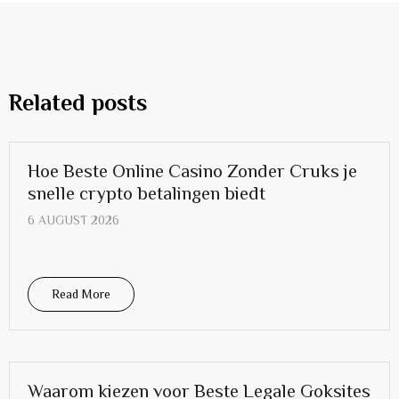
Related posts
Hoe Beste Online Casino Zonder Cruks je
snelle crypto betalingen biedt
6 AUGUST 2026
Read More
Waarom kiezen voor Beste Legale Goksites