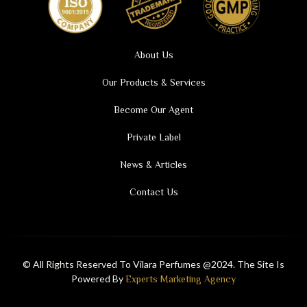
About Us
Our Products & Services
Become Our Agent
Private Label
News & Articles
Contact Us
© All Rights Reserved To Vilara Perfumes @2024. The Site Is
Powered By
Experts Marketing Agency