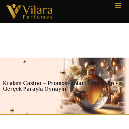
Kraken Casino – Promosyonları Talep Edin ve
Gerçek Parayla Oynayın