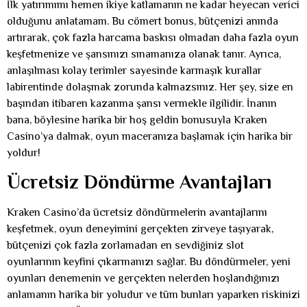
İlk yatırımımı hemen ikiye katlamanın ne kadar heyecan verici
olduğunu anlatamam. Bu cömert bonus, bütçenizi anında
artırarak, çok fazla harcama baskısı olmadan daha fazla oyun
keşfetmenize ve şansınızı sınamanıza olanak tanır. Ayrıca,
anlaşılması kolay terimler sayesinde karmaşık kurallar
labirentinde dolaşmak zorunda kalmazsınız. Her şey, size en
başından itibaren kazanma şansı vermekle ilgilidir. İnanın
bana, böylesine harika bir hoş geldin bonusuyla Kraken
Casino’ya dalmak, oyun maceranıza başlamak için harika bir
yoldur!
Ücretsiz Döndürme Avantajları
Kraken Casino’da ücretsiz döndürmelerin avantajlarını
keşfetmek, oyun deneyimini gerçekten zirveye taşıyarak,
bütçenizi çok fazla zorlamadan en sevdiğiniz slot
oyunlarının keyfini çıkarmanızı sağlar. Bu döndürmeler, yeni
oyunları denemenin ve gerçekten nelerden hoşlandığınızı
anlamanın harika bir yoludur ve tüm bunları yaparken riskinizi