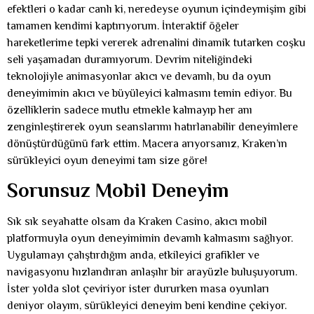
efektleri o kadar canlı ki, neredeyse oyunun içindeymişim gibi
tamamen kendimi kaptırıyorum. İnteraktif öğeler
hareketlerime tepki vererek adrenalini dinamik tutarken coşku
seli yaşamadan duramıyorum. Devrim niteliğindeki
teknolojiyle animasyonlar akıcı ve devamlı, bu da oyun
deneyimimin akıcı ve büyüleyici kalmasını temin ediyor. Bu
özelliklerin sadece mutlu etmekle kalmayıp her anı
zenginleştirerek oyun seanslarımı hatırlanabilir deneyimlere
dönüştürdüğünü fark ettim. Macera arıyorsanız, Kraken’ın
sürükleyici oyun deneyimi tam size göre!
Sorunsuz Mobil Deneyim
Sık sık seyahatte olsam da Kraken Casino, akıcı mobil
platformuyla oyun deneyimimin devamlı kalmasını sağlıyor.
Uygulamayı çalıştırdığım anda, etkileyici grafikler ve
navigasyonu hızlandıran anlaşılır bir arayüzle buluşuyorum.
İster yolda slot çeviriyor ister dururken masa oyunları
deniyor olayım, sürükleyici deneyim beni kendine çekiyor.