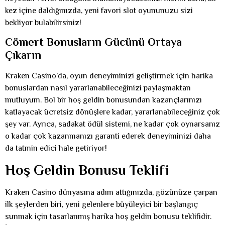
kez içine daldığınızda, yeni favori slot oyununuzu sizi
bekliyor bulabilirsiniz!
Cömert Bonusların Gücünü Ortaya
Çıkarın
Kraken Casino’da, oyun deneyiminizi geliştirmek için harika
bonuslardan nasıl yararlanabileceğinizi paylaşmaktan
mutluyum. Bol bir hoş geldin bonusundan kazançlarınızı
katlayacak ücretsiz dönüşlere kadar, yararlanabileceğiniz çok
şey var. Ayrıca, sadakat ödül sistemi, ne kadar çok oynarsanız
o kadar çok kazanmanızı garanti ederek deneyiminizi daha
da tatmin edici hale getiriyor!
Hoş Geldin Bonusu Teklifi
Kraken Casino dünyasına adım attığınızda, gözünüze çarpan
ilk şeylerden biri, yeni gelenlere büyüleyici bir başlangıç
sunmak için tasarlanmış harika hoş geldin bonusu teklifidir.