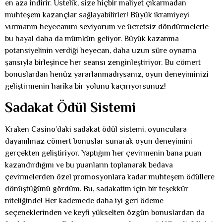
en aza indirir. Üstelik, size hiçbir maliyet çıkarmadan
muhteşem kazançlar sağlayabilirler! Büyük ikramiyeyi
vurmanın heyecanını seviyorum ve ücretsiz döndürmelerle
bu hayal daha da mümkün geliyor. Büyük kazanma
potansiyelinin verdiği heyecan, daha uzun süre oynama
şansıyla birleşince her seansı zenginleştiriyor. Bu cömert
bonuslardan henüz yararlanmadıysanız, oyun deneyiminizi
geliştirmenin harika bir yolunu kaçırıyorsunuz!
Sadakat Ödül Sistemi
Kraken Casino’daki sadakat ödül sistemi, oyunculara
dayanılmaz cömert bonuslar sunarak oyun deneyimini
gerçekten geliştiriyor. Yaptığım her çevirmenin bana puan
kazandırdığını ve bu puanların toplanarak bedava
çevirmelerden özel promosyonlara kadar muhteşem ödüllere
dönüştüğünü gördüm. Bu, sadakatim için bir teşekkür
niteliğinde! Her kademede daha iyi geri ödeme
seçeneklerinden ve keyfi yükselten özgün bonuslardan da