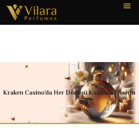
Kraken Casino’da Her Dönüşü Kazanca Çevirin