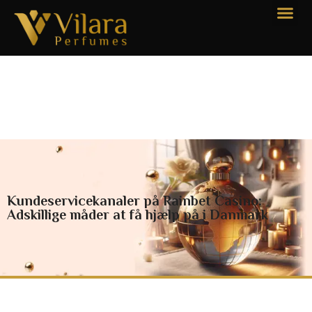
Kundeservicekanaler på Rainbet Casino:
Adskillige måder at få hjælp på i Danmark