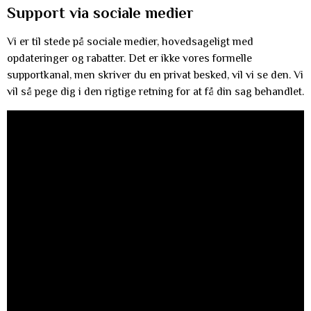
Support via sociale medier
Vi er til stede på sociale medier, hovedsageligt med
opdateringer og rabatter. Det er ikke vores formelle
supportkanal, men skriver du en privat besked, vil vi se den. Vi
vil så pege dig i den rigtige retning for at få din sag behandlet.