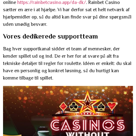
online
https://rainbetcasino.app/da-dk/
. Rainbet Casino
sætter en ære i at hjælpe. Vi har derfor sat et helt netværk af
hjælpemidler op, så du altid kan finde svar på dine spørgsmål
uden unødig besvær.
Vores dedikerede supportteam
Bag hver supportkanal sidder et team af mennesker, der
kender spillet ud og ind. De er her for at svare på alt fra
tekniske detaljer til regler for roulette. Idéen er enkelt: du skal
have en personlig og konkret løsning, så du hurtigt kan
komme tilbage til spillet.