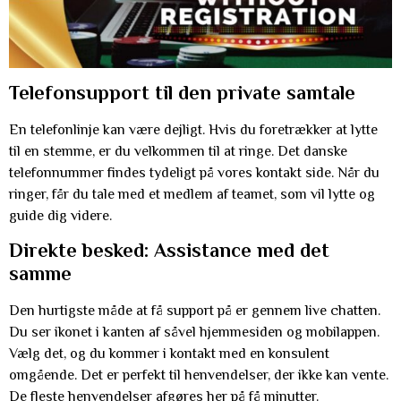
Telefonsupport til den private samtale
En telefonlinje kan være dejligt. Hvis du foretrækker at lytte
til en stemme, er du velkommen til at ringe. Det danske
telefonnummer findes tydeligt på vores kontakt side. Når du
ringer, får du tale med et medlem af teamet, som vil lytte og
guide dig videre.
Direkte besked: Assistance med det
samme
Den hurtigste måde at få support på er gennem live chatten.
Du ser ikonet i kanten af såvel hjemmesiden og mobilappen.
Vælg det, og du kommer i kontakt med en konsulent
omgående. Det er perfekt til henvendelser, der ikke kan vente.
De fleste henvendelser afgøres her på få minutter.