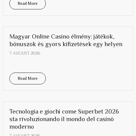
Read More
Magyar Online Casino élmény: játékok,
bónuszok és gyors kifizetések egy helyen
7 AUGUST 2026
Read More
Tecnologia e giochi come Superbet 2026
sta rivoluzionando il mondo del casinò
moderno
7 AUGUST 2026