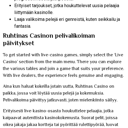
Erityiset tarjoukset, jotka houkuttelevat uusia pelaajia
liittymään kasinolle.
Laaja valikoima pelejä eri genreistä, kuten seikkailu ja
fantasia.
Ruhtinas Casinon pelivalikoiman
päivitykset
To get started with live-casino games, simply select the ‘Live
Casino’ section from the main menu. There you can explore
the various tables and join a game that suits your preference.
With live dealers, the experience feels genuine and engaging.
Aina kun haluat kokeilla jotain uutta, Ruhtinas Casino on
paikka, jossa voit löytää uusia pelejä ja kokemuksia.
Pelivalikoima päivittyy jatkuvasti, joten mielenkiinto säilyy.
Erityisesti live-kasino-osasto houkuttelee pelaajia, jotka
kaipaavat autenttista kasinokokemusta. Suorat pelit, joissa
oikea jakaja jakaa kortteja tai pyörittää rulettipyörää, luovat