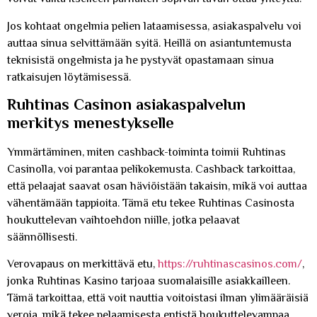
Jos kohtaat ongelmia pelien lataamisessa, asiakaspalvelu voi
auttaa sinua selvittämään syitä. Heillä on asiantuntemusta
teknisistä ongelmista ja he pystyvät opastamaan sinua
ratkaisujen löytämisessä.
Ruhtinas Casinon asiakaspalvelun
merkitys menestykselle
Ymmärtäminen, miten cashback-toiminta toimii Ruhtinas
Casinolla, voi parantaa pelikokemusta. Cashback tarkoittaa,
että pelaajat saavat osan häviöistään takaisin, mikä voi auttaa
vähentämään tappioita. Tämä etu tekee Ruhtinas Casinosta
houkuttelevan vaihtoehdon niille, jotka pelaavat
säännöllisesti.
Verovapaus on merkittävä etu,
https://ruhtinascasinos.com/
,
jonka Ruhtinas Kasino tarjoaa suomalaisille asiakkailleen.
Tämä tarkoittaa, että voit nauttia voitoistasi ilman ylimääräisiä
veroja, mikä tekee pelaamisesta entistä houkuttelevampaa.