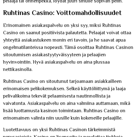
pelaaja tai onnenpekka, löydät juuri sinulle sopivan pelin.
Ruhtinas Casino: Voittomahdollisuudet
Erinomainen asiakaspalvelu on yksi syy, miksi Ruhtinas
Casino on saanut positiivista palautetta. Pelaajat voivat ottaa
yhteyttä asiakastukeen monin eri tavoin, ja he saavat apua
ongelmatilanteissa nopeasti. Tämä osoittaa Ruhtinas Casinon
sitoutumisen asiakastyytyväisyyteen ja pelaajien
hyvinvointiin. Hyvä asiakaspalvelu on aina plussaa
nettikasinolla.
Ruhtinas Casino on sitoutunut tarjoamaan asiakkailleen
erinomaisen pelikokemuksen. Selkeä käyttöliittymä ja laaja
pelivalikoima tekevät pelaamisesta nautinnollista ja
vaivatonta. Asiakaspalvelu on aina valmiina auttamaan, mikä
lisää luottamusta kasinon toimintaan. Ruhtinas Casino on
erinomainen valinta niin uusille kuin kokeneille pelaajille.
Luotettavuus on yksi Ruhtinas Casinon tärkeimmistä
perusasioista. Kasino on lisensoitu ja noudattaa tiukkoja