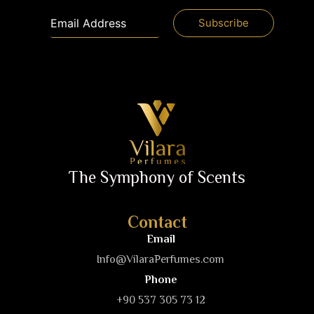
The Symphony of Scents
Contact
Email
Info@VilaraPerfumes.com
Phone
+90 537 305 73 12