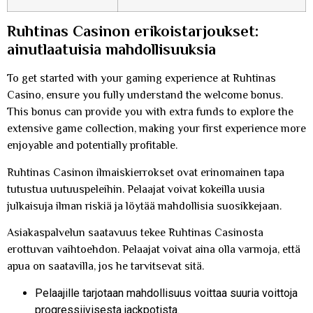
Ruhtinas Casinon erikoistarjoukset:
ainutlaatuisia mahdollisuuksia
To get started with your gaming experience at Ruhtinas
Casino, ensure you fully understand the welcome bonus.
This bonus can provide you with extra funds to explore the
extensive game collection, making your first experience more
enjoyable and potentially profitable.
Ruhtinas Casinon ilmaiskierrokset ovat erinomainen tapa
tutustua uutuuspeleihin. Pelaajat voivat kokeilla uusia
julkaisuja ilman riskiä ja löytää mahdollisia suosikkejaan.
Asiakaspalvelun saatavuus tekee Ruhtinas Casinosta
erottuvan vaihtoehdon. Pelaajat voivat aina olla varmoja, että
apua on saatavilla, jos he tarvitsevat sitä.
Pelaajille tarjotaan mahdollisuus voittaa suuria voittoja
progressiivisesta jackpotista.