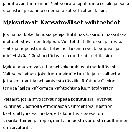
jännittävän tunnelman. Voit seurata tapahtumia reaaliajassa ja
osallistua pelaamiseen omalta kotisohvaltasi käsin.
Maksutavat: Kansainväliset vaihtoehdot
Jos haluat kokeilla uusia pelejä, Ruhtinas Casinon maksutavat
mahdollistavat sen helposti. Voit tehdä talletuksia ja nostaa
voittoja nopeasti, mikä tekee pelikokemuksesta sujuvaa ja
miellyttävää. Tämä on tärkeä osa modernia nettikasinoa.
Maksutapa voi vaikuttaa pelikokemukseesi merkittävästi.
Valitse sellainen, joka tuntuu sinulle tutulta ja turvalliselta,
jotta voit nauttia pelaamisesta täysillä. Ruhtinas Casino
tarjoaa laajan valikoiman vaihtoehtoja juuri tätä varten.
Pelaajat, jotka arvostavat nopeita kotiutuksia, löytävät
Ruhtinas Casinolta erinomaisia vaihtoehtoja. Kasinon
käyttöliittymä varmistaa, että kotiutusprosessi on
yksinkertainen ja nopea, minkä ansiosta voitoista nauttiminen
on vaivatonta.