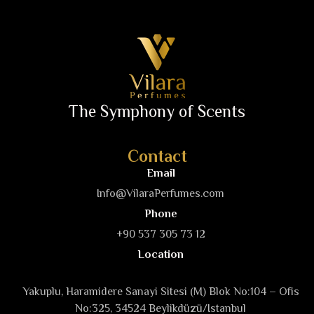
The Symphony of Scents
Contact
Email
Info@VilaraPerfumes.com
Phone
+90 537 305 73 12
Location
Yakuplu, Haramidere Sanayi Sitesi (M) Blok No:104 – Ofis
No:325, 34524 Beylikdüzü/Istanbul