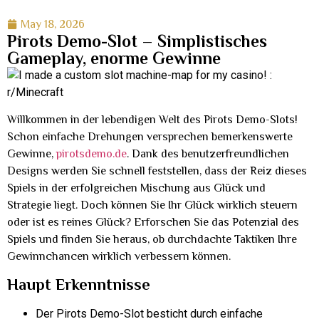
May 18, 2026
Pirots Demo-Slot – Simplistisches
Gameplay, enorme Gewinne
Willkommen in der lebendigen Welt des Pirots Demo-Slots!
Schon einfache Drehungen versprechen bemerkenswerte
Gewinne,
pirotsdemo.de
. Dank des benutzerfreundlichen
Designs werden Sie schnell feststellen, dass der Reiz dieses
Spiels in der erfolgreichen Mischung aus Glück und
Strategie liegt. Doch können Sie Ihr Glück wirklich steuern
oder ist es reines Glück? Erforschen Sie das Potenzial des
Spiels und finden Sie heraus, ob durchdachte Taktiken Ihre
Gewinnchancen wirklich verbessern können.
Haupt Erkenntnisse
Der Pirots Demo-Slot besticht durch einfache