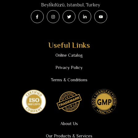
Beyli̇kdüzü, Istanbul, Turkey
Useful Links
Online Catalog
Privacy Policy
Terms & Conditions
About Us
Our Products & Services