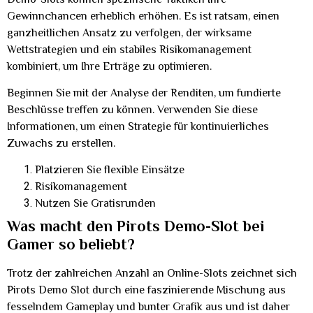
Gewinnchancen erheblich erhöhen. Es ist ratsam, einen
ganzheitlichen Ansatz zu verfolgen, der wirksame
Wettstrategien und ein stabiles Risikomanagement
kombiniert, um Ihre Erträge zu optimieren.
Beginnen Sie mit der Analyse der Renditen, um fundierte
Beschlüsse treffen zu können. Verwenden Sie diese
Informationen, um einen Strategie für kontinuierliches
Zuwachs zu erstellen.
Platzieren Sie flexible Einsätze
Risikomanagement
Nutzen Sie Gratisrunden
Was macht den Pirots Demo-Slot bei
Gamer so beliebt?
Trotz der zahlreichen Anzahl an Online-Slots zeichnet sich
Pirots Demo Slot durch eine faszinierende Mischung aus
fesselndem Gameplay und bunter Grafik aus und ist daher