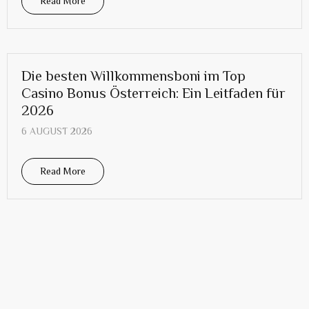
Read More
Die besten Willkommensboni im Top
Casino Bonus Österreich: Ein Leitfaden für
2026
6 AUGUST 2026
Read More