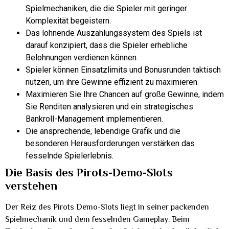
Spielmechaniken, die die Spieler mit geringer
Komplexität begeistern.
Das lohnende Auszahlungssystem des Spiels ist
darauf konzipiert, dass die Spieler erhebliche
Belohnungen verdienen können.
Spieler können Einsatzlimits und Bonusrunden taktisch
nutzen, um ihre Gewinne effizient zu maximieren.
Maximieren Sie Ihre Chancen auf große Gewinne, indem
Sie Renditen analysieren und ein strategisches
Bankroll-Management implementieren.
Die ansprechende, lebendige Grafik und die
besonderen Herausforderungen verstärken das
fesselnde Spielerlebnis.
Die Basis des Pirots-Demo-Slots
verstehen
Der Reiz des Pirots Demo-Slots liegt in seiner packenden
Spielmechanik und dem fesselnden Gameplay. Beim