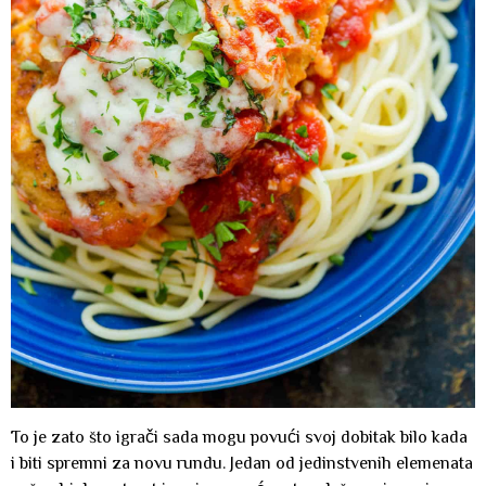
To je zato što igrači sada mogu povući svoj dobitak bilo kada
i biti spremni za novu rundu. Jedan od jedinstvenih elemenata