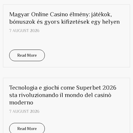
Magyar Online Casino élmény: játékok,
bónuszok és gyors kifizetések egy helyen
7 AUGUST 2026
Read More
Tecnologia e giochi come Superbet 2026
sta rivoluzionando il mondo del casinò
moderno
7 AUGUST 2026
Read More