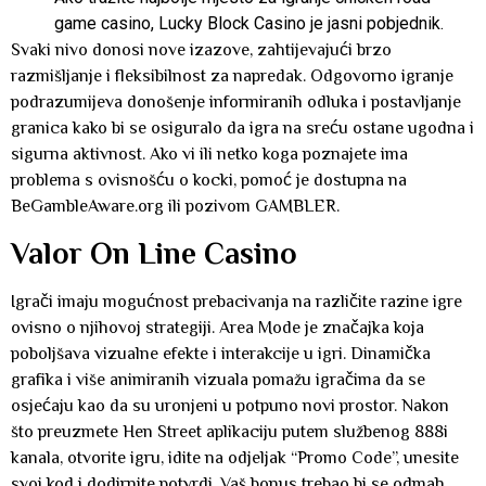
game casino, Lucky Block Casino je jasni pobjednik.
Svaki nivo donosi nove izazove, zahtijevajući brzo
razmišljanje i fleksibilnost za napredak. Odgovorno igranje
podrazumijeva donošenje informiranih odluka i postavljanje
granica kako bi se osiguralo da igra na sreću ostane ugodna i
sigurna aktivnost. Ako vi ili netko koga poznajete ima
problema s ovisnošću o kocki, pomoć je dostupna na
BeGambleAware.org ili pozivom GAMBLER.
Valor On Line Casino
Igrači imaju mogućnost prebacivanja na različite razine igre
ovisno o njihovoj strategiji. Area Mode je značajka koja
poboljšava vizualne efekte i interakcije u igri. Dinamička
grafika i više animiranih vizuala pomažu igračima da se
osjećaju kao da su uronjeni u potpuno novi prostor. Nakon
što preuzmete Hen Street aplikaciju putem službenog 888i
kanala, otvorite igru, idite na odjeljak “Promo Code”, unesite
svoj kod i dodirnite potvrdi. Vaš bonus trebao bi se odmah