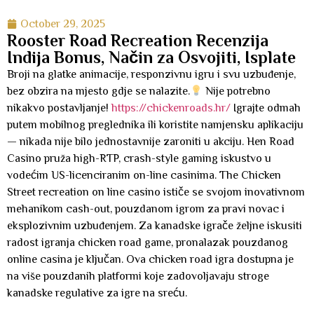
October 29, 2025
Rooster Road Recreation Recenzija
Indija Bonus, Način za Osvojiti, Isplate
Broji na glatke animacije, responzivnu igru i svu uzbuđenje,
bez obzira na mjesto gdje se nalazite.
Nije potrebno
nikakvo postavljanje!
https://chickenroads.hr/
Igrajte odmah
putem mobilnog preglednika ili koristite namjensku aplikaciju
— nikada nije bilo jednostavnije zaroniti u akciju. Hen Road
Casino pruža high-RTP, crash-style gaming iskustvo u
vodećim US-licenciranim on-line casinima. The Chicken
Street recreation on line casino ističe se svojom inovativnom
mehanikom cash-out, pouzdanom igrom za pravi novac i
eksplozivnim uzbuđenjem. Za kanadske igrače željne iskusiti
radost igranja chicken road game, pronalazak pouzdanog
online casina je ključan. Ova chicken road igra dostupna je
na više pouzdanih platformi koje zadovoljavaju stroge
kanadske regulative za igre na sreću.