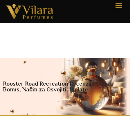
Rooster Road Recreation Recenzija Indija
Bonus, Način za Osvojiti, Isplate