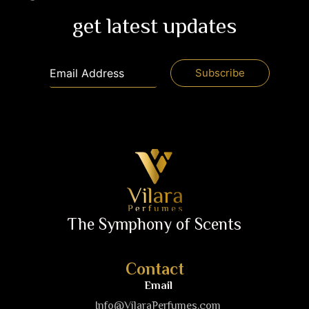
get latest updates
The Symphony of Scents
Contact
Email
Info@VilaraPerfumes.com