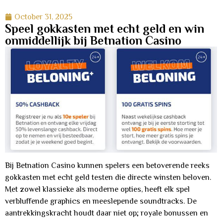
October 31, 2025
Speel gokkasten met echt geld en win
onmiddellijk bij Betnation Casino
Bij Betnation Casino kunnen spelers een betoverende reeks
gokkasten met echt geld testen die directe winsten beloven.
Met zowel klassieke als moderne opties, heeft elk spel
verbluffende graphics en meeslepende soundtracks. De
aantrekkingskracht houdt daar niet op; royale bonussen en