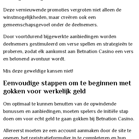
Deze vernieuwende promoties vergroten niet alleen de
winstmogelijkheden, maar creëren ook een
gemeenschapsgevoel onder de deelnemers.
Door voortdurend bijgewerkte aanbiedingen worden
deelnemers gestimuleerd om verse spellen en strategieën te
proberen, zodat elk aankomst aan Betnation Casino een vers
en belonend avontuur wordt.
Mis deze geweldige kansen niet!
Eenvoudige stappen om te beginnen met
gokken voor werkelijk geld
Om optimaal te kunnen benutten van de opwindende
bonussen en aanbiedingen, moeten spelers de initiële stap
doen om voor echt geld te gaan gokken bij Betnation Casino.
Allereerst moeten ze een account aanmaken door de site te
openen, het registratieformulier in te completeren en hun