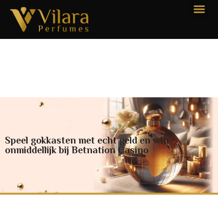
Speel gokkasten met echt geld en win
onmiddellijk bij Betnation Casino