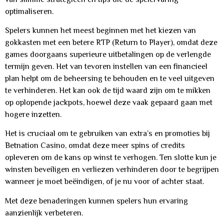
optimaliseren.
Spelers kunnen het meest beginnen met het kiezen van
gokkasten met een betere RTP (Return to Player), omdat deze
games doorgaans superieure uitbetalingen op de verlengde
termijn geven. Het van tevoren instellen van een financieel
plan helpt om de beheersing te behouden en te veel uitgeven
te verhinderen. Het kan ook de tijd waard zijn om te mikken
op oplopende jackpots, hoewel deze vaak gepaard gaan met
hogere inzetten.
Het is cruciaal om te gebruiken van extra’s en promoties bij
Betnation Casino, omdat deze meer spins of credits
opleveren om de kans op winst te verhogen. Ten slotte kun je
winsten beveiligen en verliezen verhinderen door te begrijpen
wanneer je moet beëindigen, of je nu voor of achter staat.
Met deze benaderingen kunnen spelers hun ervaring
aanzienlijk verbeteren.