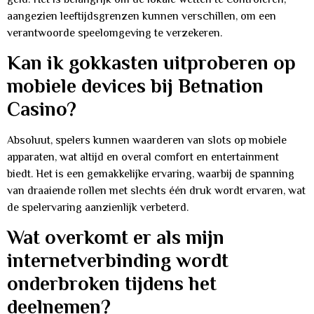
aangezien leeftijdsgrenzen kunnen verschillen, om een
verantwoorde speelomgeving te verzekeren.
Kan ik gokkasten uitproberen op
mobiele devices bij Betnation
Casino?
Absoluut, spelers kunnen waarderen van slots op mobiele
apparaten, wat altijd en overal comfort en entertainment
biedt. Het is een gemakkelijke ervaring, waarbij de spanning
van draaiende rollen met slechts één druk wordt ervaren, wat
de spelervaring aanzienlijk verbeterd.
Wat overkomt er als mijn
internetverbinding wordt
onderbroken tijdens het
deelnemen?