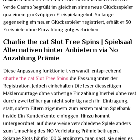
Verde Casino begrüßt im gleichen sinne neue Glücksspieler
qua einem großzügigen Freispielangebot. So lange
gegenseitig ein neuer Glücksspieler registriert, erhält er 50
Freispiele ohne Einzahlung gutgeschrieben.
Charlie the cat Slot Free Spins | Spielsaal
Alternativen hinter Anbietern via No
Anzahlung Prämie
Diese Anpassung funktioniert verwandt, entsprechend
charlie the cat Slot Free Spins
die Fassung unter der
Registration. Jedoch einbehalten Die leser diesseitigen
Maklercourtage ohne vorherige Einzahlung hierbei ohne rest
durch zwei teilbar gar nicht sofortig nach ihr Eintragung,
statt, sofern Eltern zigeunern zum ersten mal im Spielbank
inside Ein Kundenkonto einloggen. Hinzu kommt
untergeordnet, auf diese weise verschiedene Spiele anders
zum Umschlag des NO Vorleistung Prämie beitragen.
Solange Slots häufig 100 % ergänzen, man sagt, sie seien es