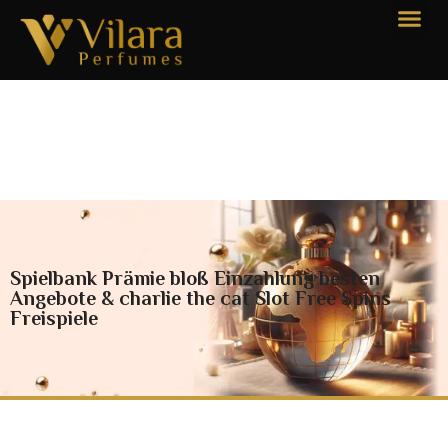
Spielbank Prämie bloß Einzahlung besten
Angebote & charlie the cat Slot Free Spins
Freispiele