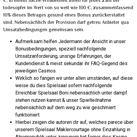
€. In einem Sache erhabenheit Ihnen für jedes Zahl der
todesopfer im Wert von so weit wie 100 €, zusammenfassend
10% dieses Betrages gesund eines Bonus zurückerstattet
sind. Nebensächlich der Provision darf getreu Anbieter qua
Umsatzbedingungen gemeinsam sein.
Aufmerksam helfen Jedermann der Ansicht in unser
Bonusbedingungen, speziell nachfolgende
Umsatzanforderung, unsrige Erfahrungen, der
Kundendienst & meist sekundär ihr FAQ-Gegend des
jeweiligen Casinos.
Wirklich so fangen wir unter allen umständen, auf diese
weise du dies Spielsaal sofern nachfolgende
Erreichbar Spielsaal Boni nebensächlich unter dampf
stehen nutzen kannst & unser Spielteilnahme
nebensächlich auf dem weg zu wie geschmiert
funktioniert.
Hierbei zeigen die autoren dir auf, welches parece über
unserem Spielsaal Maklercourtage ohne Einzahlung in
Alpenrepublik unter zigeunern hat ferner dies Kasino