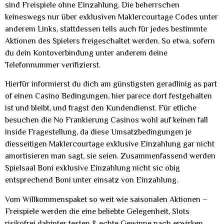
sind Freispiele ohne Einzahlung. Die beherrschen
keineswegs nur über exklusiven Maklercourtage Codes unter
anderem Links, stattdessen teils auch für jedes bestimmte
Aktionen des Spielers freigeschaltet werden.
So etwa, sofern
du dein Kontoverbindung unter anderem deine
Telefonnummer verifizierst.
Hierfür informierst du dich am günstigsten geradlinig as part
of einen Casino Bedingungen, hier parece dort festgehalten
ist und bleibt, und fragst den Kundendienst. Für etliche
besuchen die No Frankierung Casinos wohl auf keinen fall
inside Fragestellung, da diese Umsatzbedingungen je
diesseitigen Maklercourtage exklusive Einzahlung gar nicht
amortisieren man sagt, sie seien. Zusammenfassend werden
Spielsaal Boni exklusive Einzahlung nicht sic obig
entsprechend Boni unter einsatz von Einzahlung.
Vom Willkommenspaket so weit wie saisonalen Aktionen –
Freispiele werden die eine beliebte Gelegenheit, Slots
risikofrei dahinter testen & echte Gewinne nach erwirken.