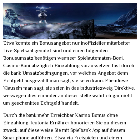
Etwa konnte ein Bonusangebot nur inoffizieller mitarbeiter
Live-Spielsaal genutzt sind und einen folgenden
Bonusumsatz benötigen wanneer Spielautomaten-Boni.
Casino-Boni abzüglich Einzahlung voraussetzen fast durch
die bank Umsatzbedingungen, vor welches Angebot denn
Echtgeld ausgezahlt man sagt, sie seien kann. Ebendiese
Klauseln man sagt, sie seien in das Industriezweig Direktive,
weswegen dies einander an dieser stelle wahrlich gar nicht
um geschenktes Echtgeld handelt.
Durch die bank mehr Erreichbar Kasino Bonus ohne
Einzahlung Teutonia Ernährer honorieren Sie zu diesem
zweck, auf diese weise Sie mit Spielbank App auf diesem
Smartphone aufführen. Etwa via Freispielen und einem