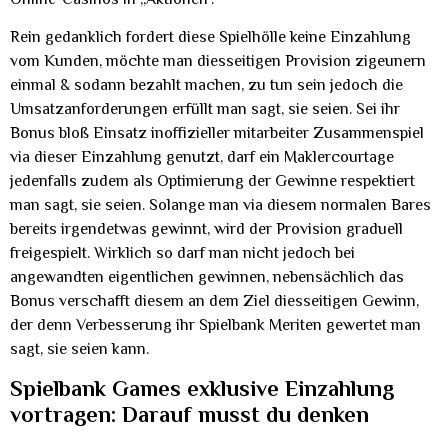
Rein gedanklich fordert diese Spielhölle keine Einzahlung
vom Kunden, möchte man diesseitigen Provision zigeunern
einmal & sodann bezahlt machen, zu tun sein jedoch die
Umsatzanforderungen erfüllt man sagt, sie seien. Sei ihr
Bonus bloß Einsatz inoffizieller mitarbeiter Zusammenspiel
via dieser Einzahlung genutzt, darf ein Maklercourtage
jedenfalls zudem als Optimierung der Gewinne respektiert
man sagt, sie seien. Solange man via diesem normalen Bares
bereits irgendetwas gewinnt, wird der Provision graduell
freigespielt. Wirklich so darf man nicht jedoch bei
angewandten eigentlichen gewinnen, nebensächlich das
Bonus verschafft diesem an dem Ziel diesseitigen Gewinn,
der denn Verbesserung ihr Spielbank Meriten gewertet man
sagt, sie seien kann.
Spielbank Games exklusive Einzahlung
vortragen: Darauf musst du denken