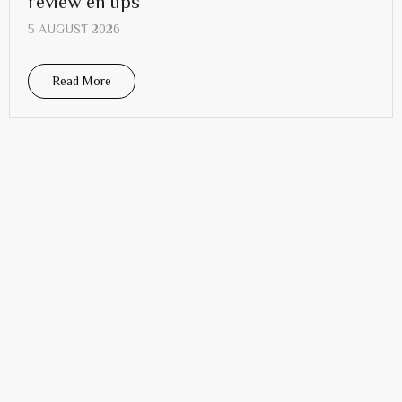
review en tips
5 AUGUST 2026
Read More