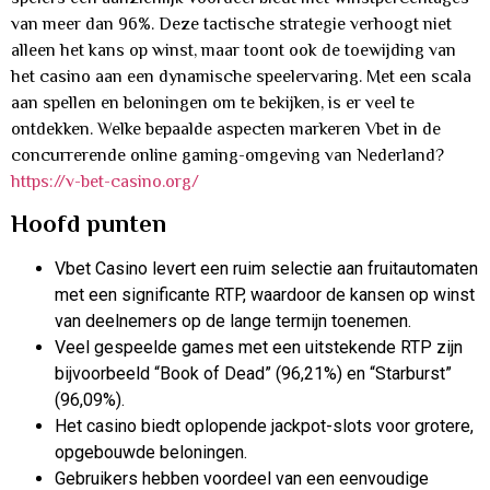
van meer dan 96%. Deze tactische strategie verhoogt niet
alleen het kans op winst, maar toont ook de toewijding van
het casino aan een dynamische speelervaring. Met een scala
aan spellen en beloningen om te bekijken, is er veel te
ontdekken. Welke bepaalde aspecten markeren Vbet in de
concurrerende online gaming-omgeving van Nederland?
https://v-bet-casino.org/
Hoofd punten
Vbet Casino levert een ruim selectie aan fruitautomaten
met een significante RTP, waardoor de kansen op winst
van deelnemers op de lange termijn toenemen.
Veel gespeelde games met een uitstekende RTP zijn
bijvoorbeeld “Book of Dead” (96,21%) en “Starburst”
(96,09%).
Het casino biedt oplopende jackpot-slots voor grotere,
opgebouwde beloningen.
Gebruikers hebben voordeel van een eenvoudige