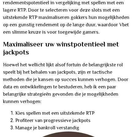
rendementspotentieel in vergelijking met spellen met een
lagere RTP. Door te selecteren voor deze slots met een
uitstekende RTP maximaliseren gokkers hun mogelijkheden
op een gunstig rendement op de lange duur, waardoor Vbet
een slimme keuze is voor toegewijde gamers.
Maximaliseer uw winstpotentieel met
jackpots
Hoewel het wellicht lijkt alsof fortuin de belangrijkste rol
speelt bij het behalen van jackpots, zijn er tactische
methoden die je kansen op succes kunnen verhogen. Door
data en ontwikkelingen te bestuderen, heb ik een paar
belangrijke strategieën gevonden die je mogelijkheden
kunnen verhogen:
Kies spellen met een uitstekende RTP
Profiteer van progressieve jackpots
Manage je bankroll verstandig