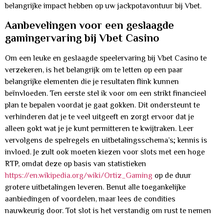
belangrijke impact hebben op uw jackpotavontuur bij Vbet.
Aanbevelingen voor een geslaagde
gamingervaring bij Vbet Casino
Om een leuke en geslaagde speelervaring bij Vbet Casino te
verzekeren, is het belangrijk om te letten op een paar
belangrijke elementen die je resultaten flink kunnen
beïnvloeden. Ten eerste stel ik voor om een strikt financieel
plan te bepalen voordat je gaat gokken. Dit ondersteunt te
verhinderen dat je te veel uitgeeft en zorgt ervoor dat je
alleen gokt wat je je kunt permitteren te kwijtraken. Leer
vervolgens de spelregels en uitbetalingsschema’s; kennis is
invloed. Je zult ook moeten kiezen voor slots met een hoge
RTP, omdat deze op basis van statistieken
https://en.wikipedia.org/wiki/Ortiz_Gaming
op de duur
grotere uitbetalingen leveren. Benut alle toegankelijke
aanbiedingen of voordelen, maar lees de condities
nauwkeurig door. Tot slot is het verstandig om rust te nemen