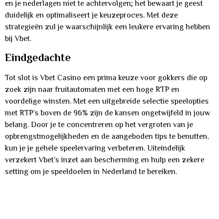
en je nederlagen niet te achtervolgen; het bewaart je geest
duidelijk en optimaliseert je keuzeproces. Met deze
strategieën zul je waarschijnlijk een leukere ervaring hebben
bij Vbet.
Eindgedachte
Tot slot is Vbet Casino een prima keuze voor gokkers die op
zoek zijn naar fruitautomaten met een hoge RTP en
voordelige winsten. Met een uitgebreide selectie speelopties
met RTP’s boven de 96% zijn de kansen ongetwijfeld in jouw
belang. Door je te concentreren op het vergroten van je
opbrengstmogelijkheden en de aangeboden tips te benutten,
kun je je gehele speelervaring verbeteren. Uiteindelijk
verzekert Vbet’s inzet aan bescherming en hulp een zekere
setting om je speeldoelen in Nederland te bereiken.