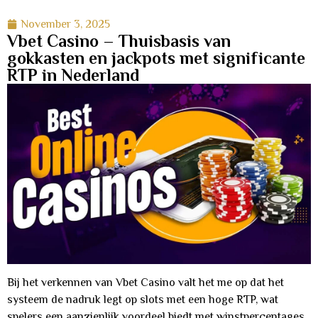
November 3, 2025
Vbet Casino – Thuisbasis van
gokkasten en jackpots met significante
RTP in Nederland
Bij het verkennen van Vbet Casino valt het me op dat het
systeem de nadruk legt op slots met een hoge RTP, wat
spelers een aanzienlijk voordeel biedt met winstpercentages