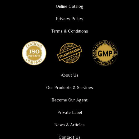
Online Catalog
Privacy Policy
Terms & Conditions
About Us
Our Products & Services
Become Our Agent
Private Label
News & Articles
Contact Us