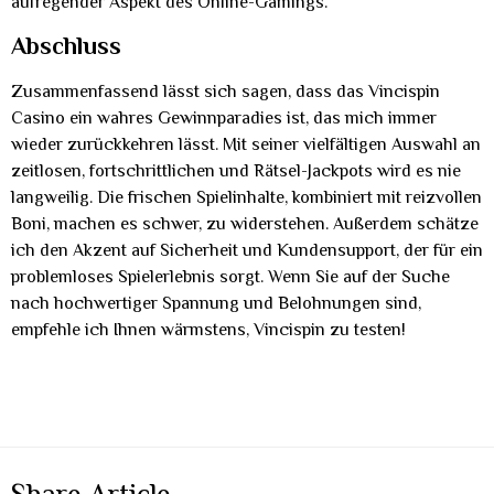
aufregender Aspekt des Online-Gamings.
Abschluss
Zusammenfassend lässt sich sagen, dass das Vincispin
Casino ein wahres Gewinnparadies ist, das mich immer
wieder zurückkehren lässt. Mit seiner vielfältigen Auswahl an
zeitlosen, fortschrittlichen und Rätsel-Jackpots wird es nie
langweilig. Die frischen Spielinhalte, kombiniert mit reizvollen
Boni, machen es schwer, zu widerstehen. Außerdem schätze
ich den Akzent auf Sicherheit und Kundensupport, der für ein
problemloses Spielerlebnis sorgt. Wenn Sie auf der Suche
nach hochwertiger Spannung und Belohnungen sind,
empfehle ich Ihnen wärmstens, Vincispin zu testen!