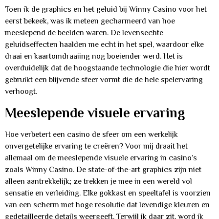
Toen ik de graphics en het geluid bij Winny Casino voor het
eerst bekeek, was ik meteen gecharmeerd van hoe
meeslepend de beelden waren. De levensechte
geluidseffecten haalden me echt in het spel, waardoor elke
draai en kaartomdraaiing nog boeiender werd. Het is
overduidelijk dat de hoogstaande technologie die hier wordt
gebruikt een blijvende sfeer vormt die de hele spelervaring
verhoogt.
Meeslepende visuele ervaring
Hoe verbetert een casino de sfeer om een werkelijk
onvergetelijke ervaring te creëren? Voor mij draait het
allemaal om de meeslepende visuele ervaring in casino’s
zoals Winny Casino. De state-of-the-art graphics zijn niet
alleen aantrekkelijk; ze trekken je mee in een wereld vol
sensatie en verleiding. Elke gokkast en speeltafel is voorzien
van een scherm met hoge resolutie dat levendige kleuren en
gedetailleerde details weergeeft. Terwijl ik daar zit, word ik