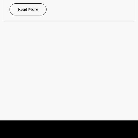
Read More