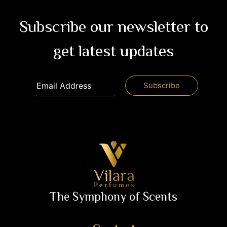
Subscribe our newsletter to
get latest updates
The Symphony of Scents