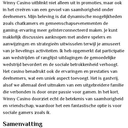
Winny Casino uitblinkt niet alleen uit in promoties, maar ook
in het creëren van een gevoel van saamhorigheid onder
deelnemers. Mijn beleving is dat dynamische mogelijkheden
zoals chatkamers en gemeenschapsevenementen de
gaming-ervaring meer geïnterconnecteerd maken. Je kunt
makkelijk discussies aanknopen met andere spelers en
aanwijzingen en strategieën uitwisselen terwijl je amuseert
van je lievelings activiteiten. Ik heb opgemerkt dat participatie
aan wedstrijden of ranglijst-uitdagingen de gemoedelijke
wedstrijd bevordert en de sociale betrokkenheid verhoogt.
Het casino benadrukt ook de ervaringen en prestaties van
deelnemers, wat een uniek aspect toevoegt. Het is gastvrij,
alsof we allemaal deel uitmaken van een uitgebreidere familie
die verbonden is door onze passie voor gamen. In het kort,
Winny Casino doorziet echt de betekenis van saamhorigheid
en vriendschap, waardoor het een fantastische optie is voor
sociale gamers zoals ik.
Samenvatting