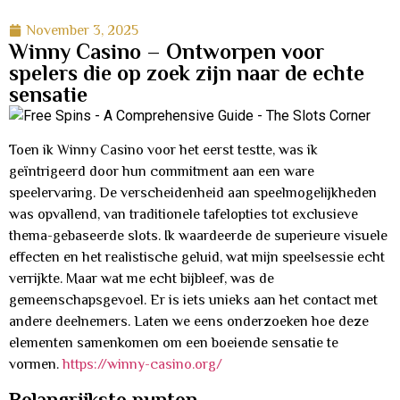
November 3, 2025
Winny Casino – Ontworpen voor
spelers die op zoek zijn naar de echte
sensatie
Toen ik Winny Casino voor het eerst testte, was ik
geïntrigeerd door hun commitment aan een ware
speelervaring. De verscheidenheid aan speelmogelijkheden
was opvallend, van traditionele tafelopties tot exclusieve
thema-gebaseerde slots. Ik waardeerde de superieure visuele
effecten en het realistische geluid, wat mijn speelsessie echt
verrijkte. Maar wat me echt bijbleef, was de
gemeenschapsgevoel. Er is iets unieks aan het contact met
andere deelnemers. Laten we eens onderzoeken hoe deze
elementen samenkomen om een boeiende sensatie te
vormen.
https://winny-casino.org/
Belangrijkste punten