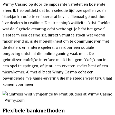
Winny Casino op door de imposante variëteit en boeiende
sfeer. Ik heb ontdekt dat hun selectie tijdloze spellen zoals
blackjack, roulette en baccarat bevat, allemaal gehost door
live dealers in realtime. De streamingkwaliteit is kristalhelder,
wat de algehele ervaring echt verhoogt. Je hebt het gevoel
alsof je in een casino zit, direct vanuit je stoel! Wat vooral
fascinerend is, is de mogelijkheid om te communiceren met
de dealers en andere spelers, waardoor een sociale
omgeving ontstaat die online gaming vaak mist. De
gebruiksvriendelijke interface maakt het gemakkelijk om in
een spel te springen, of je nu een ervaren speler bent of een
nieuwkomer. Al met al biedt Winny Casino echt een
opwindende live game-ervaring die me steeds weer terug laat
komen voor meer.
Flexibele bankmethoden