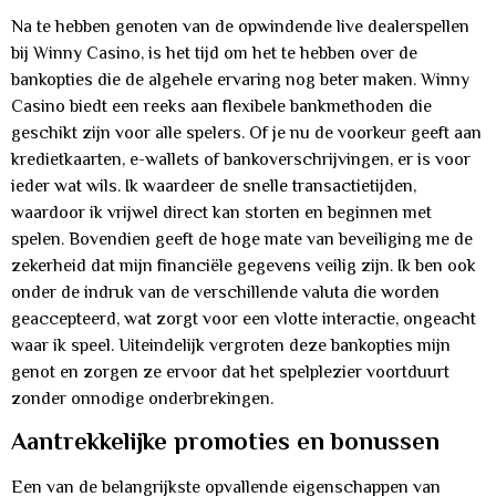
Na te hebben genoten van de opwindende live dealerspellen
bij Winny Casino, is het tijd om het te hebben over de
bankopties die de algehele ervaring nog beter maken. Winny
Casino biedt een reeks aan flexibele bankmethoden die
geschikt zijn voor alle spelers. Of je nu de voorkeur geeft aan
kredietkaarten, e-wallets of bankoverschrijvingen, er is voor
ieder wat wils. Ik waardeer de snelle transactietijden,
waardoor ik vrijwel direct kan storten en beginnen met
spelen. Bovendien geeft de hoge mate van beveiliging me de
zekerheid dat mijn financiële gegevens veilig zijn. Ik ben ook
onder de indruk van de verschillende valuta die worden
geaccepteerd, wat zorgt voor een vlotte interactie, ongeacht
waar ik speel. Uiteindelijk vergroten deze bankopties mijn
genot en zorgen ze ervoor dat het spelplezier voortduurt
zonder onnodige onderbrekingen.
Aantrekkelijke promoties en bonussen
Een van de belangrijkste opvallende eigenschappen van