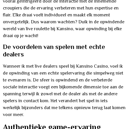
vooral geïntrigeerd door de interactie met de innemende
croupiers die de ervaring verbeteren met hun expertise en
flair. Elke draai voelt individueel en maakt elk moment
onvergetelijk. Dus waarom wachten? Duik in de opwindende
wereld van live roulette bij Kansino, waar opwinding bij elke
draai op je wacht!
De voordelen van spelen met echte
dealers
Wanneer ik met live dealers speel bij Kansino Casino, voel ik
de opwinding van een echte spelervaring die simpelweg niet
te evenaren is. De sfeer is opwindend en de verbeterde
sociale interactie voegt een bijkomende dimensie toe aan de
spanning terwijl ik zowel met de dealer als met de andere
spelers in contact kom. Het verandert het spel in iets
werkelijk bijzonders dat me telkens opnieuw terug laat komen
voor meer.
Authentieke game-ervaring