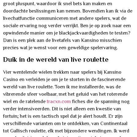
groot pluspunt, waardoor ik snel bets kan maken en
doordachte beslissingen kan nemen. Bovendien kan ik via de
livechatfunctie communiceren met andere spelers, wat de
sociale ervaring nog verder verrijkt. Ben je op zoek naar een
opwindende manier om je blackjackvaardigheden te testen?
Dan is een plek aan de livetafels van Kansino misschien
precies wat je wenst voor een geweldige spelervaring.
Duik in de wereld van live roulette
Vier wentelende wielen trekken naar spelers bij Kansino
Casino en verleiden je om je te storten in de fascinerende
wereld van live roulette. Toen ik me installeerde, was de
vibrerende sfeer voelbaar, met het geluid van het roterende
wiel en de ratelende
tracxn.com
fiches die de spanning nog
verder intensiveerden. Dit is niet alleen een kwestie van
fortuin; het is een tactisch spel dat je alert houdt. Er zijn
verschillende varianten om te ontdekken, van Continentaal
tot Gallisch roulette, elk met bijzondere wendingen. Ik werd