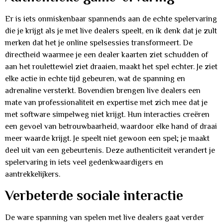
Er is iets onmiskenbaar spannends aan de echte spelervaring
die je krijgt als je met live dealers speelt, en ik denk dat je zult
merken dat het je online spelsessies transformeert. De
directheid waarmee je een dealer kaarten ziet schudden of
aan het roulettewiel ziet draaien, maakt het spel echter. Je ziet
elke actie in echte tijd gebeuren, wat de spanning en
adrenaline versterkt. Bovendien brengen live dealers een
mate van professionaliteit en expertise met zich mee dat je
met software simpelweg niet krijgt. Hun interacties creëren
een gevoel van betrouwbaarheid, waardoor elke hand of draai
meer waarde krijgt. Je speelt niet gewoon een spel; je maakt
deel uit van een gebeurtenis. Deze authenticiteit verandert je
spelervaring in iets veel gedenkwaardigers en
aantrekkelijkers.
Verbeterde sociale interactie
De ware spanning van spelen met live dealers gaat verder