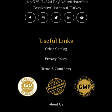
No:325, 34524 Beylikdüzü/Istanbul
Beyli̇kdüzü, Istanbul, Turkey
Useful Links
Online Catalog
Privacy Policy
Terms & Conditions
About Us