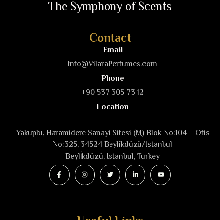
The Symphony of Scents
Contact
Email
Info@VilaraPerfumes.com
Phone
+90 537 305 73 12
Location
Yakuplu, Haramidere Sanayi Sitesi (M) Blok No:104 – Ofis
No:325, 34524 Beylikdüzü/Istanbul
Beyli̇kdüzü, Istanbul, Turkey