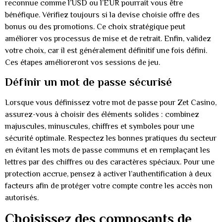
reconnue comme l’USD ou l’EUR pourrait vous être
bénéfique. Vérifiez toujours si la devise choisie offre des
bonus ou des promotions. Ce choix stratégique peut
améliorer vos processus de mise et de retrait. Enfin, validez
votre choix, car il est généralement définitif une fois défini.
Ces étapes amélioreront vos sessions de jeu.
Définir un mot de passe sécurisé
Lorsque vous définissez votre mot de passe pour Zet Casino,
assurez-vous à choisir des éléments solides : combinez
majuscules, minuscules, chiffres et symboles pour une
sécurité optimale. Respectez les bonnes pratiques du secteur
en évitant les mots de passe communs et en remplaçant les
lettres par des chiffres ou des caractères spéciaux. Pour une
protection accrue, pensez à activer l’authentification à deux
facteurs afin de protéger votre compte contre les accès non
autorisés.
Choisissez des composants de