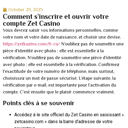
October 29, 2025
Comment s’inscrire et ouvrir votre
compte Zet Casino
Vous devrez saisir vos informations personnelles, comme
votre nom et votre date de naissance, et choisir une devise.
https://zetkazino.com/fr-ca/
N’oubliez pas de soumettre une
pièce d’identité avec photo : elle est essentielle à la
vérification. N’oubliez pas de soumettre une pièce d’identité
avec photo : elle est essentielle à la vérification. Confirmez
l’exactitude de votre numéro de téléphone, mais surtout,
choisissez un mot de passe sécurisé. L’étape suivante, la
vérification par e-mail, est importante pour l’activation du
compte. C’est ensuite que le plaisir commence vraiment.
Points clés à se souvenir
Accédez à le site officiel du Zet Casino en saisissant «
zetcasino.com » dans la barre d’adresse de votre