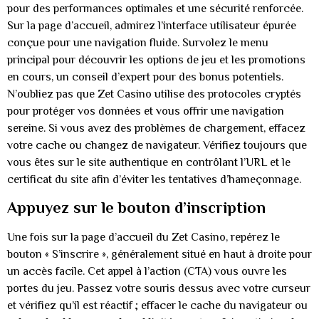
pour des performances optimales et une sécurité renforcée.
Sur la page d’accueil, admirez l’interface utilisateur épurée
conçue pour une navigation fluide. Survolez le menu
principal pour découvrir les options de jeu et les promotions
en cours, un conseil d’expert pour des bonus potentiels.
N’oubliez pas que Zet Casino utilise des protocoles cryptés
pour protéger vos données et vous offrir une navigation
sereine. Si vous avez des problèmes de chargement, effacez
votre cache ou changez de navigateur. Vérifiez toujours que
vous êtes sur le site authentique en contrôlant l’URL et le
certificat du site afin d’éviter les tentatives d’hameçonnage.
Appuyez sur le bouton d’inscription
Une fois sur la page d’accueil du Zet Casino, repérez le
bouton « S’inscrire », généralement situé en haut à droite pour
un accès facile. Cet appel à l’action (CTA) vous ouvre les
portes du jeu. Passez votre souris dessus avec votre curseur
et vérifiez qu’il est réactif ; effacer le cache du navigateur ou