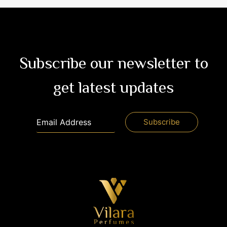
Subscribe our newsletter to
get latest updates