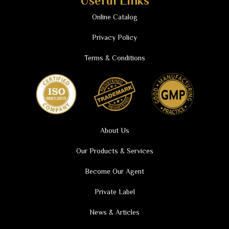
Useful Links
Online Catalog
Privacy Policy
Terms & Conditions
About Us
Our Products & Services
Become Our Agent
Private Label
News & Articles