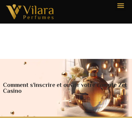
Comment s’inscrire et ouvrir votre compte Zet
Casino