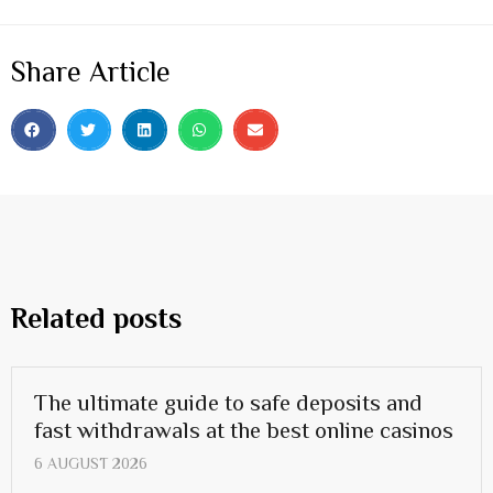
Share Article
Related posts
The ultimate guide to safe deposits and
fast withdrawals at the best online casinos
6 AUGUST 2026