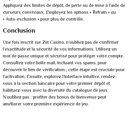
Appliquez des limites de dépôt, de perte ou de mise à l’aide de
curseurs conviviaux. Employez les options « Refrain » ou
« Auto-exclusion » pour plus de contrôle.
Conclusion
Une fois inscrit sur Zet Casino, n’oubliez pas de confirmer
l’exactitude et la sécurité de vos informations. Utilisez un
mot de passe unique et sécurisé pour protéger votre compte.
Consultez votre boîte mail, incluant vos spams, pour
découvrir le lien de vérification ; cette étape est cruciale pour
l’activation. Ensuite, explorez l’interface intuitive, rendez-
vous à la section bancaire pour votre premier dépôt et
habituez-vous avec la diversité du catalogue de jeux.
N’oubliez pas : profiter des bonus de bienvenue peut
améliorer votre première expérience de jeu.