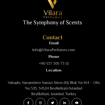
The Symphony of Scents
Contact
Email
Info@VilaraPerfumes.com
Phone
+90 537 305 73 12
Location
Yakuplu, Haramidere Sanayi Sitesi (M) Blok No:104 – Ofis
No:325, 34524 Beylikdüzü/Istanbul
Beyli̇kdüzü, Istanbul, Turkey