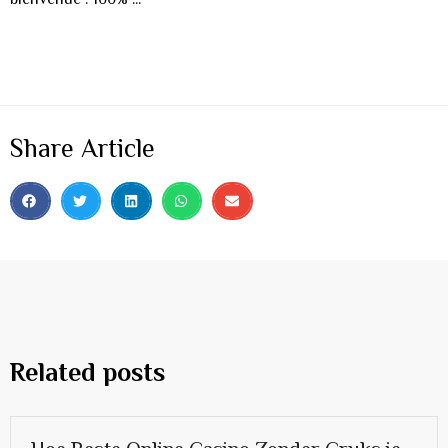
Share Article
Related posts