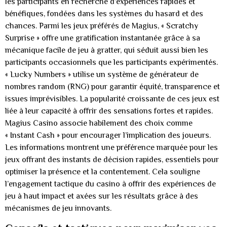
les participants en recherche d’expériences rapides et
bénéfiques, fondées dans les systèmes du hasard et des
chances. Parmi les jeux préférés de Magius, « Scratchy
Surprise » offre une gratification instantanée grâce à sa
mécanique facile de jeu à gratter, qui séduit aussi bien les
participants occasionnels que les participants expérimentés.
« Lucky Numbers » utilise un système de générateur de
nombres random (RNG) pour garantir équité, transparence et
issues imprévisibles. La popularité croissante de ces jeux est
liée à leur capacité à offrir des sensations fortes et rapides.
Magius Casino associe habilement des choix comme
« Instant Cash » pour encourager l’implication des joueurs.
Les informations montrent une préférence marquée pour les
jeux offrant des instants de décision rapides, essentiels pour
optimiser la présence et la contentement. Cela souligne
l’engagement tactique du casino à offrir des expériences de
jeu à haut impact et axées sur les résultats grâce à des
mécanismes de jeu innovants.