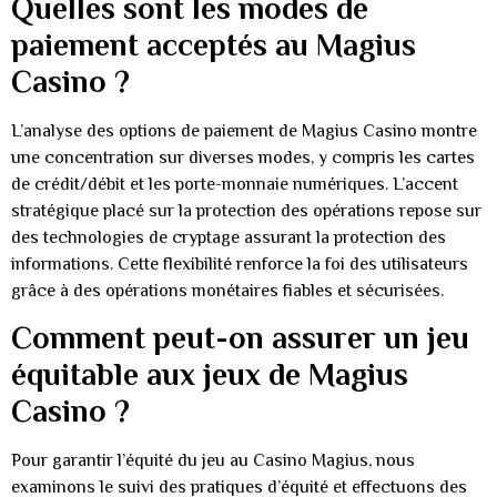
Quelles sont les modes de
paiement acceptés au Magius
Casino ?
L’analyse des options de paiement de Magius Casino montre
une concentration sur diverses modes, y compris les cartes
de crédit/débit et les porte-monnaie numériques. L’accent
stratégique placé sur la protection des opérations repose sur
des technologies de cryptage assurant la protection des
informations. Cette flexibilité renforce la foi des utilisateurs
grâce à des opérations monétaires fiables et sécurisées.
Comment peut-on assurer un jeu
équitable aux jeux de Magius
Casino ?
Pour garantir l’équité du jeu au Casino Magius, nous
examinons le suivi des pratiques d’équité et effectuons des