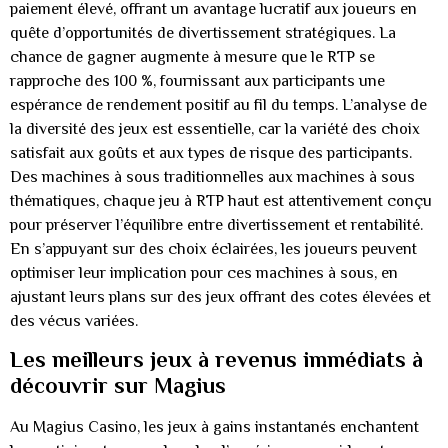
paiement élevé, offrant un avantage lucratif aux joueurs en
quête d’opportunités de divertissement stratégiques. La
chance de gagner augmente à mesure que le RTP se
rapproche des 100 %, fournissant aux participants une
espérance de rendement positif au fil du temps. L’analyse de
la diversité des jeux est essentielle, car la variété des choix
satisfait aux goûts et aux types de risque des participants.
Des machines à sous traditionnelles aux machines à sous
thématiques, chaque jeu à RTP haut est attentivement conçu
pour préserver l’équilibre entre divertissement et rentabilité.
En s’appuyant sur des choix éclairées, les joueurs peuvent
optimiser leur implication pour ces machines à sous, en
ajustant leurs plans sur des jeux offrant des cotes élevées et
des vécus variées.
Les meilleurs jeux à revenus immédiats à
découvrir sur Magius
Au Magius Casino, les jeux à gains instantanés enchantent