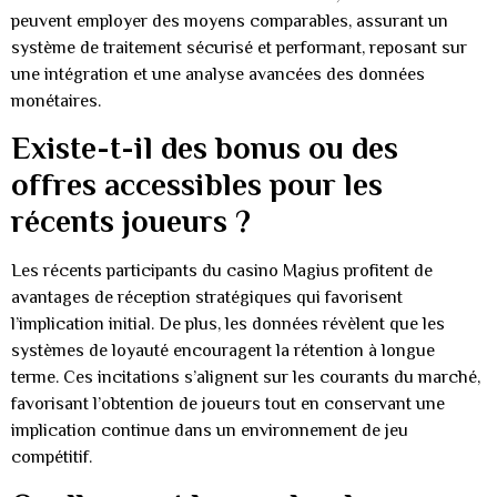
peuvent employer des moyens comparables, assurant un
système de traitement sécurisé et performant, reposant sur
une intégration et une analyse avancées des données
monétaires.
Existe-t-il des bonus ou des
offres accessibles pour les
récents joueurs ?
Les récents participants du casino Magius profitent de
avantages de réception stratégiques qui favorisent
l’implication initial. De plus, les données révèlent que les
systèmes de loyauté encouragent la rétention à longue
terme. Ces incitations s’alignent sur les courants du marché,
favorisant l’obtention de joueurs tout en conservant une
implication continue dans un environnement de jeu
compétitif.