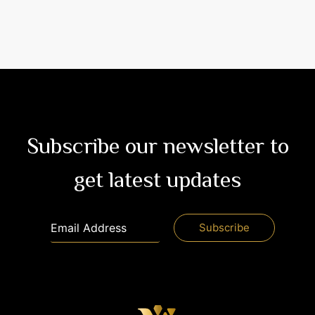
Subscribe our newsletter to
get latest updates