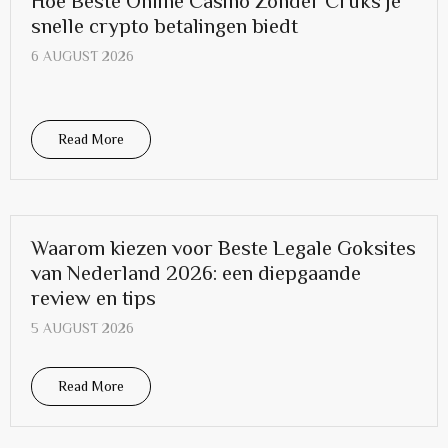
Hoe Beste Online Casino Zonder Cruks je
snelle crypto betalingen biedt
6 AUGUST 2026
Read More
Waarom kiezen voor Beste Legale Goksites
van Nederland 2026: een diepgaande
review en tips
5 AUGUST 2026
Read More