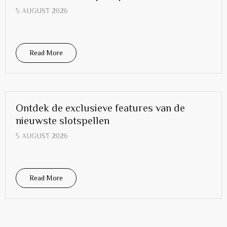
5 AUGUST 2026
Read More
Ontdek de exclusieve features van de
nieuwste slotspellen
5 AUGUST 2026
Read More