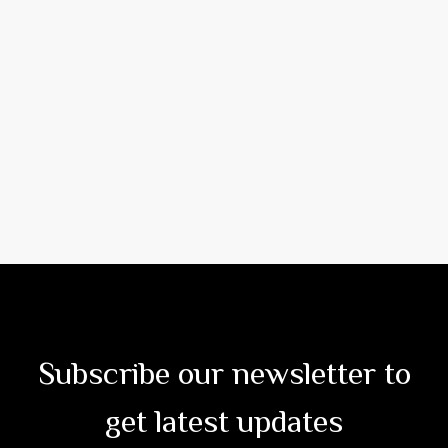
Subscribe our newsletter to
get latest updates