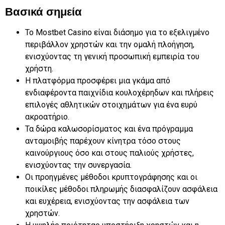
Βασικά σημεία
Το Mostbet Casino είναι διάσημο για το εξελιγμένο
περιβάλλον χρηστών και την ομαλή πλοήγηση,
ενισχύοντας τη γενική προσωπική εμπειρία του
χρήστη.
Η πλατφόρμα προσφέρει μια γκάμα από
ενδιαφέροντα παιχνίδια κουλοχέρηδων και πλήρεις
επιλογές αθλητικών στοιχημάτων για ένα ευρύ
ακροατήριο.
Τα δώρα καλωσορίσματος και ένα πρόγραμμα
ανταμοιβής παρέχουν κίνητρα τόσο στους
καινούργιους όσο και στους παλιούς χρήστες,
ενισχύοντας την συνεργασία.
Οι προηγμένες μέθοδοι κρυπτογράφησης και οι
ποικίλες μέθοδοι πληρωμής διασφαλίζουν ασφάλεια
και ευχέρεια, ενισχύοντας την ασφάλεια των
χρηστών.