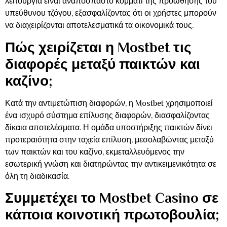
λειτουργία είναι αναπόσπαστο κομμάτι της προώθησης του
υπεύθυνου τζόγου, εξασφαλίζοντας ότι οι χρήστες μπορούν
να διαχειρίζονται αποτελεσματικά τα οικονομικά τους.
Πώς χειρίζεται η Mostbet τις
διαφορές μεταξύ παικτών και
καζίνο;
Κατά την αντιμετώπιση διαφορών, η Mostbet χρησιμοποιεί
ένα ισχυρό σύστημα επίλυσης διαφορών, διασφαλίζοντας
δίκαια αποτελέσματα. Η ομάδα υποστήριξης παικτών δίνει
προτεραιότητα στην ταχεία επίλυση, μεσολαβώντας μεταξύ
των παικτών και του καζίνο, εκμεταλλευόμενος την
εσωτερική γνώση και διατηρώντας την αντικειμενικότητα σε
όλη τη διαδικασία.
Συμμετέχει το Mostbet Casino σε
κάποια κοινοτική πρωτοβουλία;