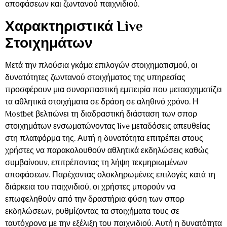
αποφάσεων και ζωντανού παιχνιδιού.
Χαρακτηριστικά Live
Στοιχημάτων
Μετά την πλούσια γκάμα επιλογών στοιχηματισμού, οι
δυνατότητες ζωντανού στοιχήματος της υπηρεσίας
προσφέρουν μια συναρπαστική εμπειρία που μετασχηματίζει
τα αθλητικά στοιχήματα σε δράση σε αληθινό χρόνο. Η
Mostbet βελτιώνει τη διαδραστική διάσταση των σπορ
στοιχημάτων ενσωματώνοντας live μεταδόσεις απευθείας
στη πλατφόρμα της. Αυτή η δυνατότητα επιτρέπει στους
χρήστες να παρακολουθούν αθλητικά εκδηλώσεις καθώς
συμβαίνουν, επιτρέποντας τη λήψη τεκμηριωμένων
αποφάσεων. Παρέχοντας ολοκληρωμένες επιλογές κατά τη
διάρκεια του παιχνιδιού, οι χρήστες μπορούν να
επωφεληθούν από την δραστήρια φύση των σπορ
εκδηλώσεων, ρυθμίζοντας τα στοιχήματα τους σε
ταυτόχρονα με την εξέλιξη του παιχνιδιού. Αυτή η δυνατότητα