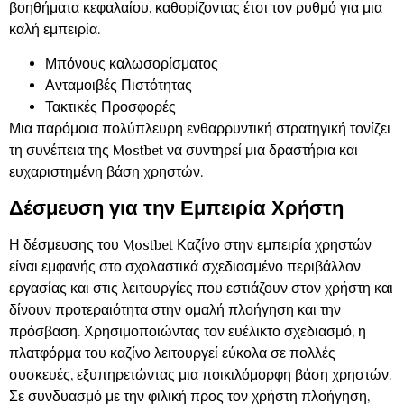
βοηθήματα κεφαλαίου, καθορίζοντας έτσι τον ρυθμό για μια
καλή εμπειρία.
Μπόνους καλωσορίσματος
Ανταμοιβές Πιστότητας
Τακτικές Προσφορές
Μια παρόμοια πολύπλευρη ενθαρρυντική στρατηγική τονίζει
τη συνέπεια της Mostbet να συντηρεί μια δραστήρια και
ευχαριστημένη βάση χρηστών.
Δέσμευση για την Εμπειρία Χρήστη
Η δέσμευσης του Mostbet Καζίνο στην εμπειρία χρηστών
είναι εμφανής στο σχολαστικά σχεδιασμένο περιβάλλον
εργασίας και στις λειτουργίες που εστιάζουν στον χρήστη και
δίνουν προτεραιότητα στην ομαλή πλοήγηση και την
πρόσβαση. Χρησιμοποιώντας τον ευέλικτο σχεδιασμό, η
πλατφόρμα του καζίνο λειτουργεί εύκολα σε πολλές
συσκευές, εξυπηρετώντας μια ποικιλόμορφη βάση χρηστών.
Σε συνδυασμό με την φιλική προς τον χρήστη πλοήγηση,