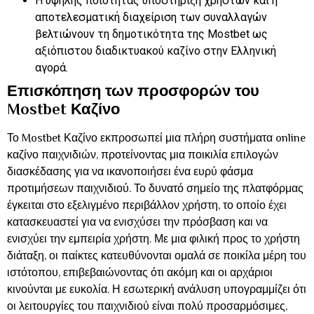
Η υψηλής ποιότητας υποστήριξη χρηστών και η
αποτελεσματική διαχείριση των συναλλαγών
βελτιώνουν τη δημοτικότητα της Mostbet ως
αξιόπιστου διαδικτυακού καζίνο στην Ελληνική
αγορά.
Επισκόπηση των προσφορών του
Mostbet Καζίνο
Το Mostbet Καζίνο εκπροσωπεί μια πλήρη συστήματα online
καζίνο παιχνιδιών, προτείνοντας μια ποικιλία επιλογών
διασκέδασης για να ικανοποιήσει ένα ευρύ φάσμα
προτιμήσεων παιχνιδιού. Το δυνατό σημείο της πλατφόρμας
έγκειται στο εξελιγμένο περιβάλλον χρήστη, το οποίο έχει
κατασκευαστεί για να ενισχύσει την πρόσβαση και να
ενισχύει την εμπειρία χρήστη. Με μια φιλική προς το χρήστη
διάταξη, οι παίκτες κατευθύνονται ομαλά σε ποικίλα μέρη του
ιστότοπου, επιβεβαιώνοντας ότι ακόμη και οι αρχάριοι
κινούνται με ευκολία. Η εσωτερική ανάλυση υπογραμμίζει ότι
οι λειτουργίες του παιχνιδιού είναι πολύ προσαρμόσιμες,