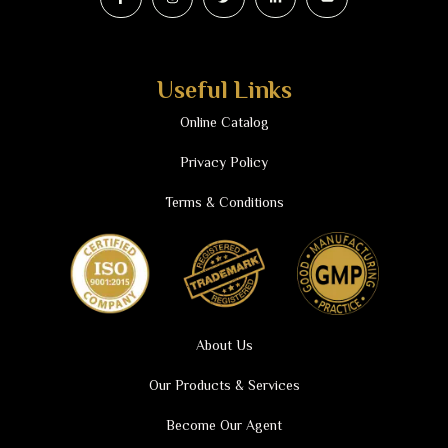
Useful Links
Online Catalog
Privacy Policy
Terms & Conditions
About Us
Our Products & Services
Become Our Agent