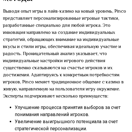
Выводя опыт игры в лайв-казино на новый уровень, Pinco
представляет персонализированные игровые тактики,
разработанные специально для любой игрока. Это
инновация направлено на создание индивидуальных
стратегий, обращающих внимание на индивидуальные
вкусы и стили игры, обеспечивая идеальную участие и
радость. Проницательный анализ указывает, что
индивидуальные настройки игрового действия
существенно сказываются на счастье игроков и их
достижения. Адаптируясь к конкретным потребностям
игроков, Pinco меняет традиционное общение с казино в
живую, направленную на пользователя игру окружение.
Эксперты подчеркивают несколько преимуществ:
Улучшение процесса принятия выборов за счет
понимания направлений игроков.
Увеличение выигрышного потенциала за счет
стратегической персонализации.