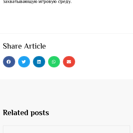
захватывающую игровую среду.
Share Article
Related posts