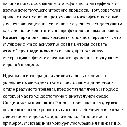
начинается с осознания его комфортного интерфейса и
взаимодействующего игрового процесса. Пользователей
приветствует хорошо продуманный интерфейс, который
делает навигацию интуитивно, что делает его доступным
как для новичков, так и для профессиональных игроков.
Комментарии опытных комментаторов подчёркивают, что
интерфейс Pinco аккуратно создан, чтобы создать
атмосферу традиционного казино, предоставляя
интеракцию в формате реального времени, что улучшает
игровой процесс.
Идеальная интеграция аудиовизуальных элементов
укрепляет взаимодействие с настоящими дилерами в
стиле реального времени, предоставляя личный подход,
который часто не достаточно в виртуальной среде.
Специалисты похвалили Pinco за сокращение задержек,
поддерживая синхронность каждого действия и выхода с
действиями игрока. Следовательно, Pinco остается
примером инноваций на конкурентном рынке лайв-казино.