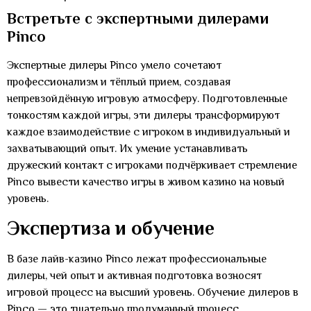
Встретьте с экспертными дилерами
Pinco
Экспертные дилеры Pinco умело сочетают
профессионализм и тёплый прием, создавая
непревзойдённую игровую атмосферу. Подготовленные
тонкостям каждой игры, эти дилеры трансформируют
каждое взаимодействие с игроком в индивидуальный и
захватывающий опыт. Их умение устанавливать
дружеский контакт с игроками подчёркивает стремление
Pinco вывести качество игры в живом казино на новый
уровень.
Экспертиза и обучение
В базе лайв-казино Pinco лежат профессиональные
дилеры, чей опыт и активная подготовка возносят
игровой процесс на высший уровень. Обучение дилеров в
Pinco — это тщательно продуманный процесс,