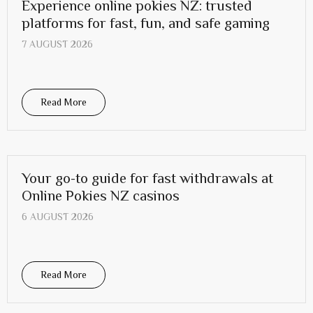
Experience online pokies NZ: trusted
platforms for fast, fun, and safe gaming
7 AUGUST 2026
Read More
Your go-to guide for fast withdrawals at
Online Pokies NZ casinos
6 AUGUST 2026
Read More