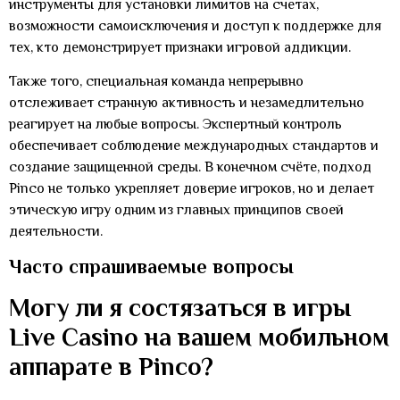
инструменты для установки лимитов на счетах,
возможности самоисключения и доступ к поддержке для
тех, кто демонстрирует признаки игровой аддикции.
Также того, специальная команда непрерывно
отслеживает странную активность и незамедлительно
реагирует на любые вопросы. Экспертный контроль
обеспечивает соблюдение международных стандартов и
создание защищенной среды. В конечном счёте, подход
Pinco не только укрепляет доверие игроков, но и делает
этическую игру одним из главных принципов своей
деятельности.
Часто спрашиваемые вопросы
Могу ли я состязаться в игры
Live Casino на вашем мобильном
аппарате в Pinco?