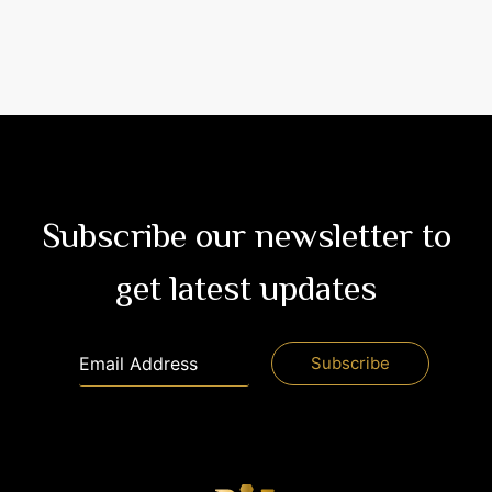
Subscribe our newsletter to
get latest updates