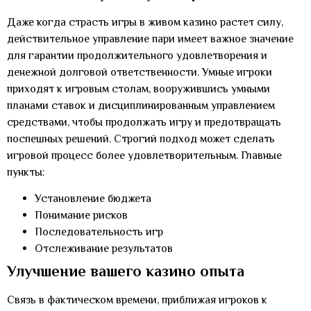
Даже когда страсть игры в живом казино растет силу,
действительное управление пари имеет важное значение
для гарантии продолжительного удовлетворения и
денежной долговой ответственности. Умные игроки
приходят к игровым столам, вооружившись умными
планами ставок и дисциплинированным управлением
средствами, чтобы продолжать игру и предотвращать
поспешных решений. Строгий подход может сделать
игровой процесс более удовлетворительным. Главные
пункты:
Установление бюджета
Понимание рисков
Последовательность игр
Отслеживание результатов
Улучшение вашего казино опыта
Связь в фактическом времени, приближая игроков к