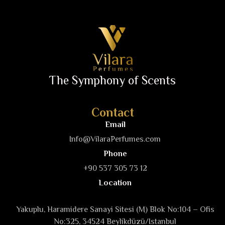
The Symphony of Scents
Contact
Email
Info@VilaraPerfumes.com
Phone
+90 537 305 73 12
Location
Yakuplu, Haramidere Sanayi Sitesi (M) Blok No:104 – Ofis
No:325, 34524 Beylikdüzü/Istanbul