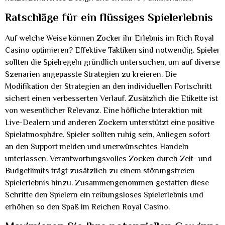
Ratschläge für ein flüssiges Spielerlebnis
Auf welche Weise können Zocker ihr Erlebnis im Rich Royal
Casino optimieren? Effektive Taktiken sind notwendig. Spieler
sollten die Spielregeln gründlich untersuchen, um auf diverse
Szenarien angepasste Strategien zu kreieren. Die
Modifikation der Strategien an den individuellen Fortschritt
sichert einen verbesserten Verlauf. Zusätzlich die Etikette ist
von wesentlicher Relevanz. Eine höfliche Interaktion mit
Live-Dealern und anderen Zockern unterstützt eine positive
Spielatmosphäre. Spieler sollten ruhig sein, Anliegen sofort
an den Support melden und unerwünschtes Handeln
unterlassen. Verantwortungsvolles Zocken durch Zeit- und
Budgetlimits trägt zusätzlich zu einem störungsfreien
Spielerlebnis hinzu. Zusammengenommen gestatten diese
Schritte den Spielern ein reibungsloses Spielerlebnis und
erhöhen so den Spaß im Reichen Royal Casino.