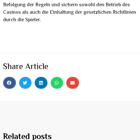
Befolgung der Regeln und sichern sowohl den Betrieb des
Casinos als auch die Einhaltung der gesetzlichen Richtlinien
durch die Spieler.
Share Article
Related posts