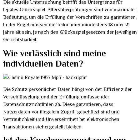
Die aktuelle Untersuchung betrifft das Untergrenze für
legales Glücksspiel. Altersüberprüfungen sind von maximaler
Bedeutung, um die Erfüllung der Vorschriften zu garantieren.
In der Regel müssen die Teilnehmer mindestens 18 oder 21
Jahre alt sein, je nach den Glücksspielgesetzen der jeweiligen
Gerichtsbarkeit.
Wie verlässlich sind meine
individuellen Daten?
Die Schutz persönlicher Daten hängt von der Effizienz der
Verschlüsselung und der Erfüllung umfassender
Datenschutzrichtlinien ab. Diese garantieren, dass
Nutzerdaten vor illegalem Zugriff geschützt sind und
Vertraulichkeit und Unversehrtheit bei elektronischen
Transaktionen sichergestellt bleiben.