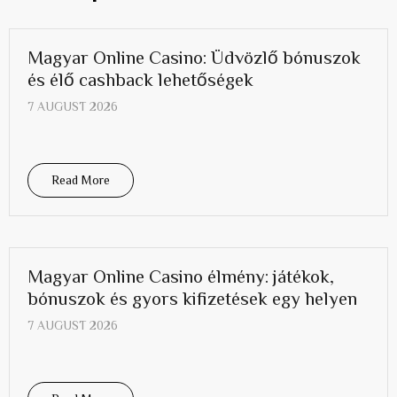
Magyar Online Casino: Üdvözlő bónuszok
és élő cashback lehetőségek
7 AUGUST 2026
Read More
Magyar Online Casino élmény: játékok,
bónuszok és gyors kifizetések egy helyen
7 AUGUST 2026