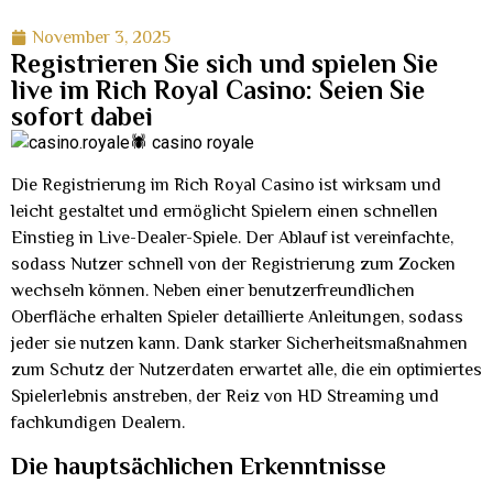
November 3, 2025
Registrieren Sie sich und spielen Sie
live im Rich Royal Casino: Seien Sie
sofort dabei
Die Registrierung im Rich Royal Casino ist wirksam und
leicht gestaltet und ermöglicht Spielern einen schnellen
Einstieg in Live-Dealer-Spiele. Der Ablauf ist vereinfachte,
sodass Nutzer schnell von der Registrierung zum Zocken
wechseln können. Neben einer benutzerfreundlichen
Oberfläche erhalten Spieler detaillierte Anleitungen, sodass
jeder sie nutzen kann. Dank starker Sicherheitsmaßnahmen
zum Schutz der Nutzerdaten erwartet alle, die ein optimiertes
Spielerlebnis anstreben, der Reiz von HD Streaming und
fachkundigen Dealern.
Die hauptsächlichen Erkenntnisse