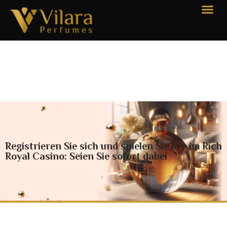
Registrieren Sie sich und spielen Sie live im Rich
Royal Casino: Seien Sie sofort dabei