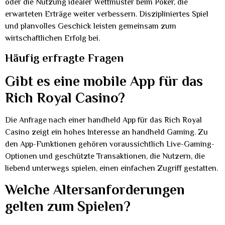
oder die Nutzung idealer Wettmuster beim Poker, die
erwarteten Erträge weiter verbessern. Diszipliniertes Spiel
und planvolles Geschick leisten gemeinsam zum
wirtschaftlichen Erfolg bei.
Häufig erfragte Fragen
Gibt es eine mobile App für das
Rich Royal Casino?
Die Anfrage nach einer handheld App für das Rich Royal
Casino zeigt ein hohes Interesse an handheld Gaming. Zu
den App-Funktionen gehören voraussichtlich Live-Gaming-
Optionen und geschützte Transaktionen, die Nutzern, die
liebend unterwegs spielen, einen einfachen Zugriff gestatten.
Welche Altersanforderungen
gelten zum Spielen?