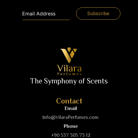
The Symphony of Scents
Contact
Email
Info@VilaraPerfumes.com
Phone
+90 537 305 73 12