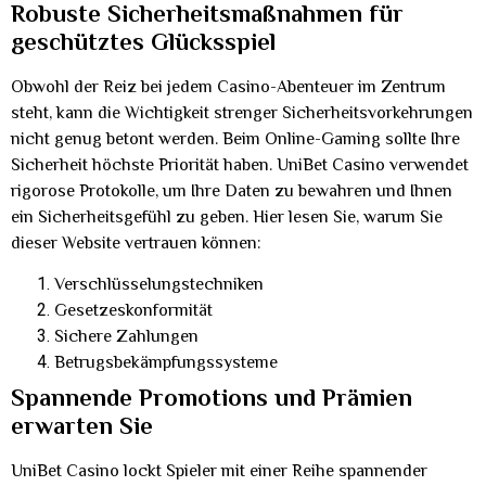
Robuste Sicherheitsmaßnahmen für
geschütztes Glücksspiel
Obwohl der Reiz bei jedem Casino-Abenteuer im Zentrum
steht, kann die Wichtigkeit strenger Sicherheitsvorkehrungen
nicht genug betont werden. Beim Online-Gaming sollte Ihre
Sicherheit höchste Priorität haben. UniBet Casino verwendet
rigorose Protokolle, um Ihre Daten zu bewahren und Ihnen
ein Sicherheitsgefühl zu geben. Hier lesen Sie, warum Sie
dieser Website vertrauen können:
Verschlüsselungstechniken
Gesetzeskonformität
Sichere Zahlungen
Betrugsbekämpfungssysteme
Spannende Promotions und Prämien
erwarten Sie
UniBet Casino lockt Spieler mit einer Reihe spannender