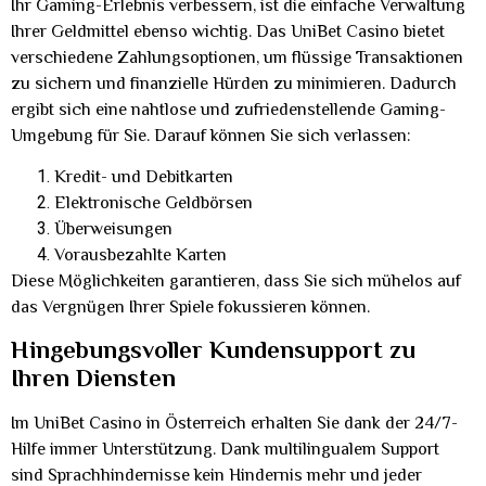
Ihr Gaming-Erlebnis verbessern, ist die einfache Verwaltung
Ihrer Geldmittel ebenso wichtig. Das UniBet Casino bietet
verschiedene Zahlungsoptionen, um flüssige Transaktionen
zu sichern und finanzielle Hürden zu minimieren. Dadurch
ergibt sich eine nahtlose und zufriedenstellende Gaming-
Umgebung für Sie. Darauf können Sie sich verlassen:
Kredit- und Debitkarten
Elektronische Geldbörsen
Überweisungen
Vorausbezahlte Karten
Diese Möglichkeiten garantieren, dass Sie sich mühelos auf
das Vergnügen Ihrer Spiele fokussieren können.
Hingebungsvoller Kundensupport zu
Ihren Diensten
Im UniBet Casino in Österreich erhalten Sie dank der 24/7-
Hilfe immer Unterstützung. Dank multilingualem Support
sind Sprachhindernisse kein Hindernis mehr und jeder