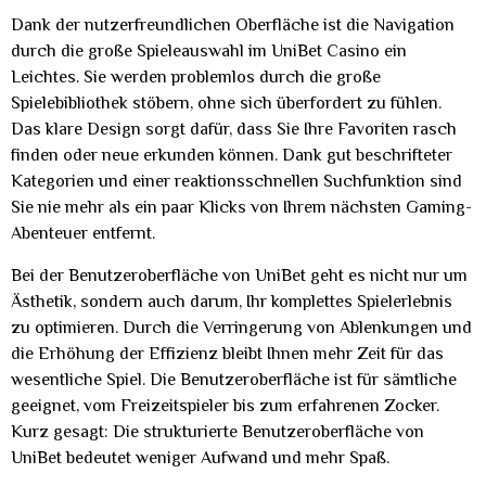
Dank der nutzerfreundlichen Oberfläche ist die Navigation
durch die große Spieleauswahl im UniBet Casino ein
Leichtes. Sie werden problemlos durch die große
Spielebibliothek stöbern, ohne sich überfordert zu fühlen.
Das klare Design sorgt dafür, dass Sie Ihre Favoriten rasch
finden oder neue erkunden können. Dank gut beschrifteter
Kategorien und einer reaktionsschnellen Suchfunktion sind
Sie nie mehr als ein paar Klicks von Ihrem nächsten Gaming-
Abenteuer entfernt.
Bei der Benutzeroberfläche von UniBet geht es nicht nur um
Ästhetik, sondern auch darum, Ihr komplettes Spielerlebnis
zu optimieren. Durch die Verringerung von Ablenkungen und
die Erhöhung der Effizienz bleibt Ihnen mehr Zeit für das
wesentliche Spiel. Die Benutzeroberfläche ist für sämtliche
geeignet, vom Freizeitspieler bis zum erfahrenen Zocker.
Kurz gesagt: Die strukturierte Benutzeroberfläche von
UniBet bedeutet weniger Aufwand und mehr Spaß.