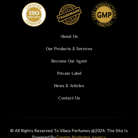
About Us
Our Products & Services
Become Our Agent
Private Label
News & Articles
Contact Us
© All Rights Reserved To Vilara Perfumes @2024. The Site Is
Powered By
Experts Marketing Agency