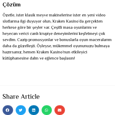
Çözüm
Özetle, ister klasik meyve makinelerine ister en yeni video
slotlarına ilgi duyuyor olun, Kraken Kasino’da gerçekten
herkese göre bir şeyler var. Çeşitli masa oyunlarını ve
heyecan verici canlı krupiye deneyimlerini keşfetmeyi çok
sevdim. Cazip promosyonlar ve bonuslarla oyun maceralarım
daha da güzelleşti. Öyleyse, mükemmel oyununuzu bulmaya
hazırsanız, hemen Kraken Kasino’nun etkileyici
kütüphanesine dalın ve eğlence başlasın!
Share Article