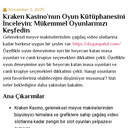
November 3, 2025
Kraken Kasino’nun Oyun Kütüphanesini
İnceleyin: Mükemmel Oyunlarınızı
Keşfedin
Geleneksel meyve makinelerinden çağdaş video slotlarına
kadar herkese uygun bir şeyler var.
https://doganpalut.com/
Özellikle oyun deneyimine ayrı bir heyecan katan masa
oyunları ve canlı krupiye seçenekleri dikkatimi çekti. Özellikle
oyun deneyimine ayrı bir heyecan katan masa oyunları ve
canlı krupiye seçenekleri dikkatimi çekti. Hangi oyunların
yeni favorileriniz olabileceğini düşünüyor musunuz? Sizi
neler beklediğine daha yakından bakalım.
Ana Çıkarımlar
Kraken Kasino, geleneksel meyve makinelerinden
büyüleyici temalara ve grafiklere sahip çağdaş video
slotlarına kadar zengin bir slot oyunları yelpazesi