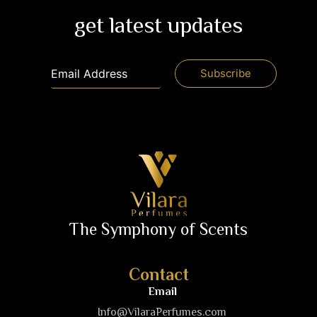
get latest updates
The Symphony of Scents
Contact
Email
Info@VilaraPerfumes.com