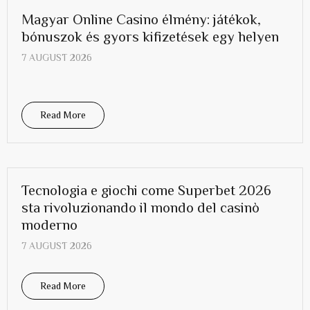
Magyar Online Casino élmény: játékok,
bónuszok és gyors kifizetések egy helyen
7 AUGUST 2026
Read More
Tecnologia e giochi come Superbet 2026
sta rivoluzionando il mondo del casinò
moderno
7 AUGUST 2026
Read More