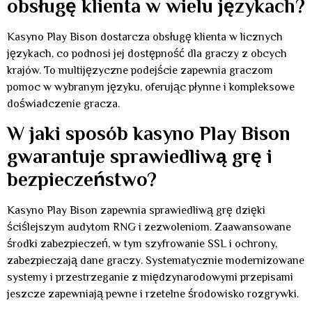
obsługę klienta w wielu językach?
Kasyno Play Bison dostarcza obsługę klienta w licznych
językach, co podnosi jej dostępność dla graczy z obcych
krajów. To multijęzyczne podejście zapewnia graczom
pomoc w wybranym języku, oferując płynne i kompleksowe
doświadczenie gracza.
W jaki sposób kasyno Play Bison
gwarantuje sprawiedliwą grę i
bezpieczeństwo?
Kasyno Play Bison zapewnia sprawiedliwą grę dzięki
ściślejszym audytom RNG i zezwoleniom. Zaawansowane
środki zabezpieczeń, w tym szyfrowanie SSL i ochrony,
zabezpieczają dane graczy. Systematycznie modernizowane
systemy i przestrzeganie z międzynarodowymi przepisami
jeszcze zapewniają pewne i rzetelne środowisko rozgrywki.