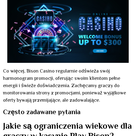
Co więcej, Bison Casino regularnie odświeża swój
harmonogram promocji, oferując swoim klientom pełne
energii i świeże doświadczenia. Zachęcamy graczy do
monitorowania strony z promocjami, ponieważ wyjątkowe
oferty bywają przemijające, ale zadowalające.
Często zadawane pytania
Jakie są ograniczenia wiekowe dla
graczy w kasynie Play Bison?