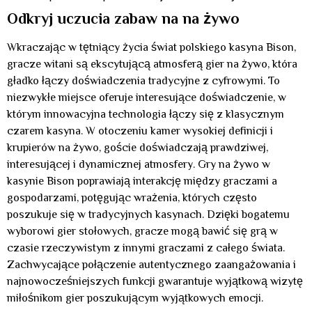
Odkryj uczucia zabaw na na żywo
Wkraczając w tętniący życia świat polskiego kasyna Bison,
gracze witani są ekscytującą atmosferą gier na żywo, która
gładko łączy doświadczenia tradycyjne z cyfrowymi. To
niezwykłe miejsce oferuje interesujące doświadczenie, w
którym innowacyjna technologia łączy się z klasycznym
czarem kasyna. W otoczeniu kamer wysokiej definicji i
krupierów na żywo, goście doświadczają prawdziwej,
interesującej i dynamicznej atmosfery. Gry na żywo w
kasynie Bison poprawiają interakcję między graczami a
gospodarzami, potęgując wrażenia, których często
poszukuje się w tradycyjnych kasynach. Dzięki bogatemu
wyborowi gier stołowych, gracze mogą bawić się grą w
czasie rzeczywistym z innymi graczami z całego świata.
Zachwycające połączenie autentycznego zaangażowania i
najnowocześniejszych funkcji gwarantuje wyjątkową wizytę
miłośnikom gier poszukującym wyjątkowych emocji.