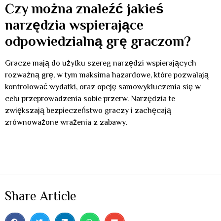
Czy można znaleźć jakieś
narzędzia wspierające
odpowiedzialną grę graczom?
Gracze mają do użytku szereg narzędzi wspierających
rozważną grę, w tym maksima hazardowe, które pozwalają
kontrolować wydatki, oraz opcję samowykluczenia się w
celu przeprowadzenia sobie przerw. Narzędzia te
zwiększają bezpieczeństwo graczy i zachęcają
zrównoważone wrażenia z zabawy.
Share Article