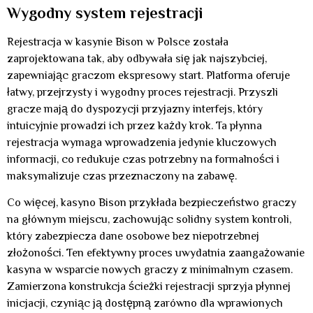
Wygodny system rejestracji
Rejestracja w kasynie Bison w Polsce została
zaprojektowana tak, aby odbywała się jak najszybciej,
zapewniając graczom ekspresowy start. Platforma oferuje
łatwy, przejrzysty i wygodny proces rejestracji. Przyszli
gracze mają do dyspozycji przyjazny interfejs, który
intuicyjnie prowadzi ich przez każdy krok. Ta płynna
rejestracja wymaga wprowadzenia jedynie kluczowych
informacji, co redukuje czas potrzebny na formalności i
maksymalizuje czas przeznaczony na zabawę.
Co więcej, kasyno Bison przykłada bezpieczeństwo graczy
na głównym miejscu, zachowując solidny system kontroli,
który zabezpiecza dane osobowe bez niepotrzebnej
złożoności. Ten efektywny proces uwydatnia zaangażowanie
kasyna w wsparcie nowych graczy z minimalnym czasem.
Zamierzona konstrukcja ścieżki rejestracji sprzyja płynnej
inicjacji, czyniąc ją dostępną zarówno dla wprawionych